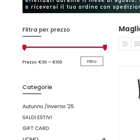
Magli
Skip to content
Filtra per prezzo
Filtro
Prezzo:
€30
—
€100
Categorie
Autunno /Inverno '25
SALDI ESTIVI
GIFT CARD
+
UOMO