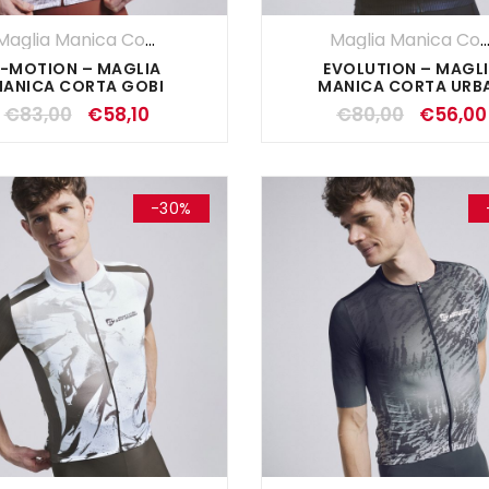
Maglia Manica Corta
,
Maglie
,
SALDI ESTIVI
,
UOMO
Maglia Manica Co
E-MOTION – MAGLIA
EVOLUTION – MAGL
ANICA CORTA GOBI
MANICA CORTA URB
€
83,00
€
58,10
€
80,00
€
56,00
-30%