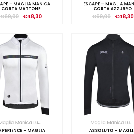
APE – MAGLIA MANICA
ESCAPE – MAGLIA MA
CORTA MATTONE
CORTA AZZURRO
€
69,00
€
48,30
€
69,00
€
48,30
Maglia Manica Lunga
,
UOMO
Maglia Manica Lunga
XPERIENCE – MAGLIA
ASSOLUTO – MAGLI