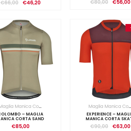
€
80,00
€
56,00
€
66,00
€
46,20
Maglia Manica Corta
,
Maglie
,
UOMO
Maglia Manica Co
COLOMBO – MAGLIA
EXPERIENCE – MAGL
ANICA CORTA SAND
MANICA CORTA SKA
€
85,00
€
90,00
€
63,00