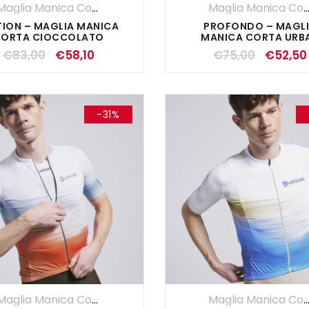
Maglia Manica Corta
,
Maglie
,
SALDI ESTIVI
,
UOMO
Maglia Manica Co
ION – MAGLIA MANICA
PROFONDO – MAGL
ORTA CIOCCOLATO
MANICA CORTA URB
€
83,00
€
58,10
€
75,00
€
52,50
-31%
Maglia Manica Corta
,
Maglie
,
SALDI ESTIVI
,
UOMO
Maglia Manica Co