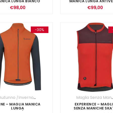
NICA LUNGA BIANCO
MANICA LUNGA ANTIV
€
98,00
€
99,00
-30%
Autunno /Inverno '25
,
Maglia Manica Lunga
,
UOMO
Maglia Senza 
NE – MAGLIA MANICA
EXPERIENCE – MAGL
LUNGA
SENZA MANICHE SKA
MARRAKECH/GRIGIO