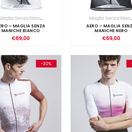
Maglia Senza Maniche
,
Maglie
,
UOMO
Maglia Senza 
ERO – MAGLIA SENZA
AERO – MAGLIA SEN
MANICHE BIANCO
MANICHE NERO
€
69,00
€
69,00
-30%