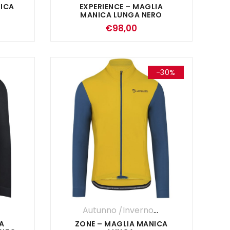
NICA
EXPERIENCE – MAGLIA
MANICA LUNGA NERO
€
98,00
-30%
,
UOMO
Autunno /Inverno '25
,
Maglia Manica
A
ZONE – MAGLIA MANICA