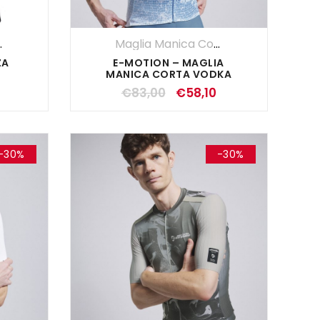
Maniche
,
Maglie
,
UOMO
Maglia Manica Corta
,
Maglie
,
SALDI E
ZA
E-MOTION – MAGLIA
MANICA CORTA VODKA
€
83,00
€
58,10
-30%
-30%