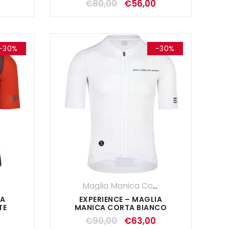
€
80,00
€
56,00
-30%
-30%
rta
,
Maglie
,
OUTLET
,
SALDI ESTIVI
,
UOMO
Maglia Manica Corta
,
Maglie
,
SALDI E
IA
EXPERIENCE – MAGLIA
TE
MANICA CORTA BIANCO
€
90,00
€
63,00