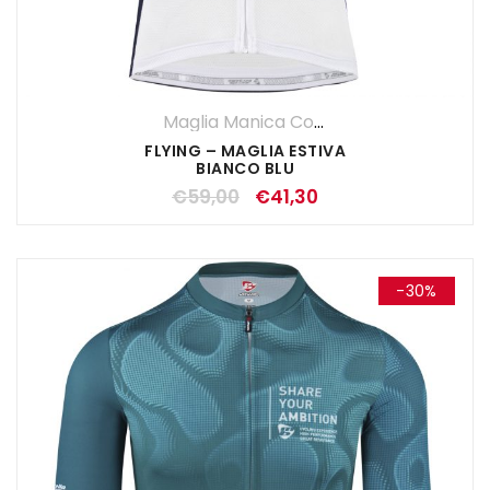
Maglia Manica Corta
,
Maglie
,
UOMO
FLYING – MAGLIA ESTIVA
BIANCO BLU
€
59,00
€
41,30
-30%