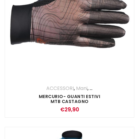
ACCESSORI
,
Mani
,
UOMO
MERCURIO- GUANTI ESTIVI
MTB CASTAGNO
€
29,90