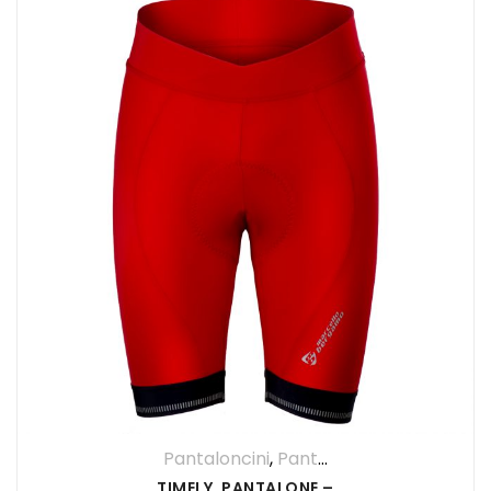
Pantaloncini
,
Pantaloni
,
UOMO
TIMELY. PANTALONE –