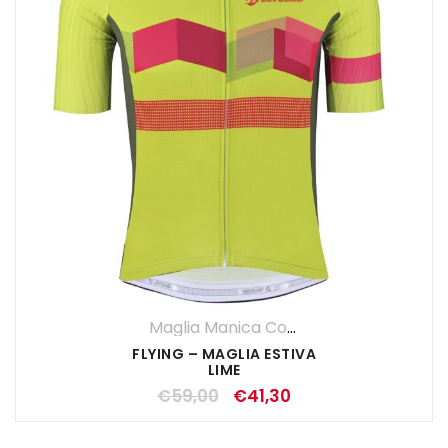
Maglia Manica Corta
,
Maglie
,
UOMO
FLYING – MAGLIA ESTIVA
LIME
€
59,00
€
41,30