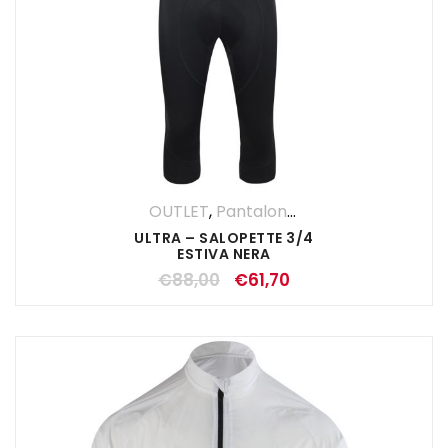
OUTLET
,
Pantalone 3/4
,
Pantaloni
,
UO
ULTRA – SALOPETTE 3/4
ESTIVA NERA
€
88,00
€
61,70