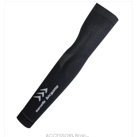
ACCESSORI
,
Braccia
,
UOMO