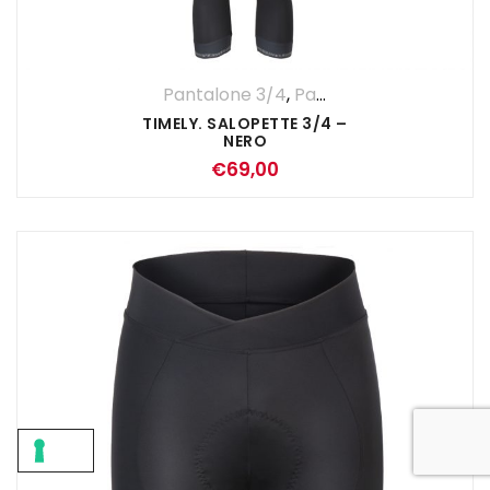
Pantalone 3/4
,
Pantaloni
,
UOMO
TIMELY. SALOPETTE 3/4 –
NERO
€
69,00