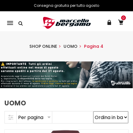
Consegna gratuita per tutto agosto
0
Mobile
navigation
SHOP ONLINE
UOMO
Pagina 4
UOMO
Skip to content
Per pagina