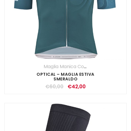
Maglia Manica Corta
,
Maglie
,
UOMO
OPTICAL – MAGLIA ESTIVA
SMERALDO
€
60,00
€
42,00