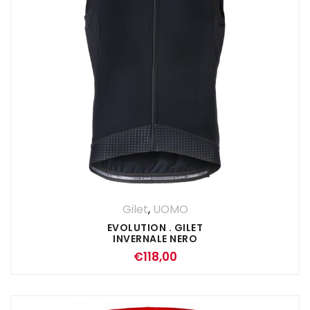
Gilet
,
UOMO
EVOLUTION . GILET
INVERNALE NERO
€
118,00