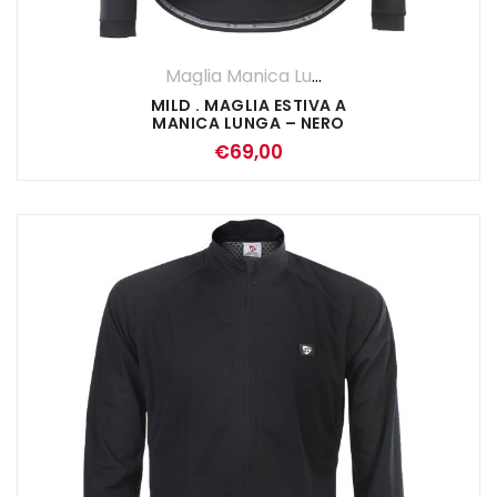
Maglia Manica Lunga
,
Maglie
,
UOMO
MILD . MAGLIA ESTIVA A
MANICA LUNGA – NERO
€
69,00