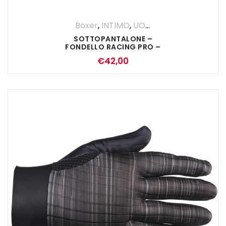
Boxer
,
INTIMO
,
UOMO
SOTTOPANTALONE –
FONDELLO RACING PRO –
NERO
€
42,00