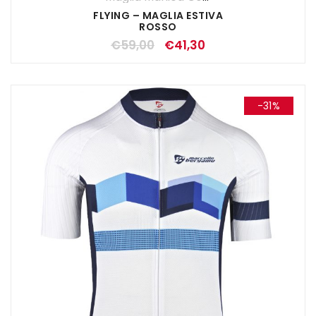
FLYING – MAGLIA ESTIVA
ROSSO
€
59,00
€
41,30
-31%