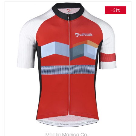
-31%
Maglia Manica Corta
,
Maglie
,
UOMO