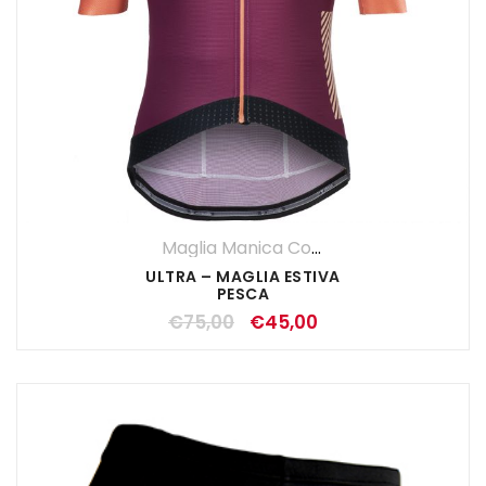
Maglia Manica Corta
,
Maglie
,
UOMO
ULTRA – MAGLIA ESTIVA
PESCA
€
75,00
€
45,00