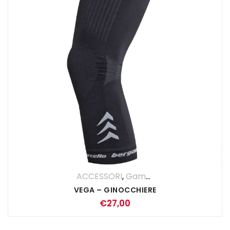
ACCESSORI
,
Gambe
,
UOMO
VEGA – GINOCCHIERE
€
27,00