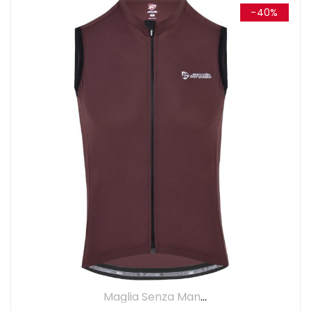
-40%
Maglia Senza Maniche
,
Maglie
,
UOMO