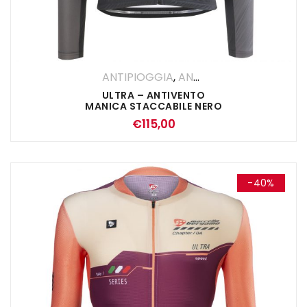
ANTIPIOGGIA
,
ANTIVENTO
,
Gilet
,
Giubb
ULTRA – ANTIVENTO
MANICA STACCABILE NERO
€
115,00
-40%