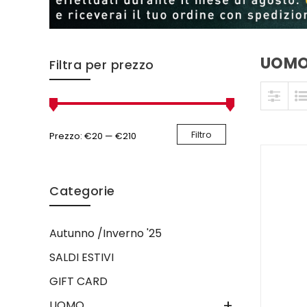
UOM
Skip to content
Filtra per prezzo
Filtro
Prezzo:
€20
—
€210
Categorie
Autunno /Inverno '25
SALDI ESTIVI
GIFT CARD
+
UOMO