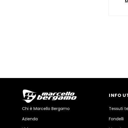
M
INFO U
Chi è Marcello Bergamo
Tessuti t
Azienda
Fondelli