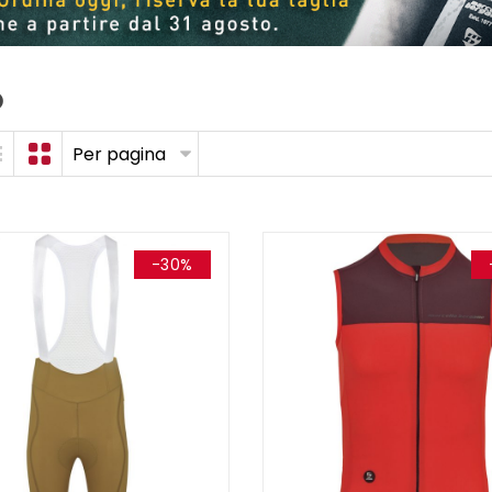
O
Per pagina
-30%