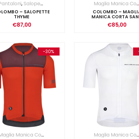
Pantaloni
,
Salopette
,
UOMO
Maglia Manica Co
LOMBO – SALOPETTE
COLOMBO – MAGLI
THYME
MANICA CORTA SA
€
87,00
€
85,00
-30%
Maglia Manica Corta
,
Maglie
,
OUTLET
,
SALDI ESTIVI
,
UOMO
Maglia Manica Co