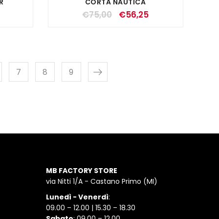
R
CORTA NAUTICA
€
75,00
€
56,25
7
8
9
MB FACTORY STORE
via Nitti 1/A - Castano Primo (MI)
Lunedì - Venerdì
:
09.00 – 12.00 | 15.30 – 18.30
Sabato
: 09.00 – 12.00