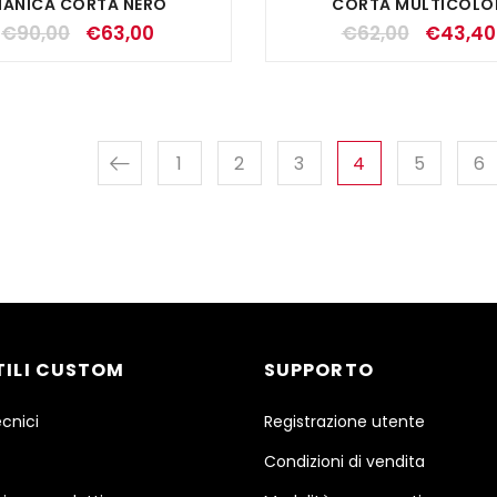
ANICA CORTA NERO
CORTA MULTICOLO
€
90,00
€
63,00
€
62,00
€
43,40
1
2
3
4
5
6
TILI CUSTOM
SUPPORTO
ecnici
Registrazione utente
Condizioni di vendita