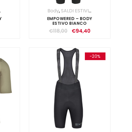
,
UOMO
Body
,
SALDI ESTIVI
,
UOMO
Y
EMPOWERED – BODY
ESTIVO BIANCO
€
118,00
€
94,40
-20%