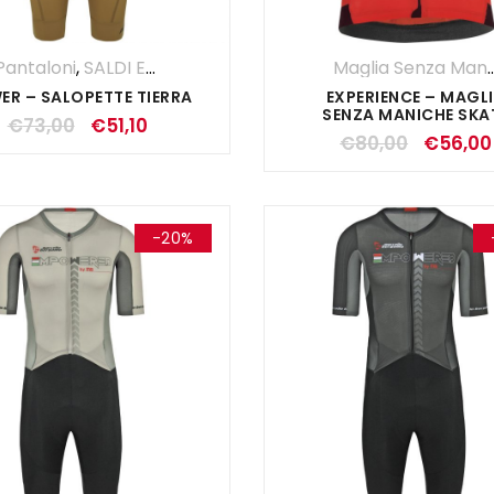
Pantaloni
,
SALDI ESTIVI
,
Salopette
,
UOMO
Maglia Senza 
ER – SALOPETTE TIERRA
EXPERIENCE – MAGL
SENZA MANICHE SKA
€
73,00
€
51,10
€
80,00
€
56,00
-20%