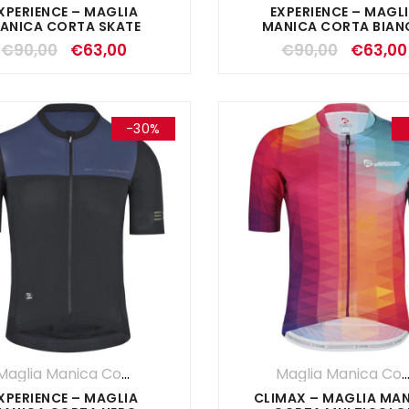
XPERIENCE – MAGLIA
EXPERIENCE – MAGL
ANICA CORTA SKATE
MANICA CORTA BIA
€
90,00
€
63,00
€
90,00
€
63,00
-30%
Maglia Manica Corta
,
Maglie
,
SALDI ESTIVI
,
UOMO
Maglia Manica Co
XPERIENCE – MAGLIA
CLIMAX – MAGLIA MA