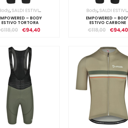
Body
,
SALDI ESTIVI
,
UOMO
Body
,
SALDI ESTIVI
EMPOWERED – BODY
EMPOWERED – BOD
ESTIVO TORTORA
ESTIVO CARBONE
€
118,00
€
94,40
€
118,00
€
94,40