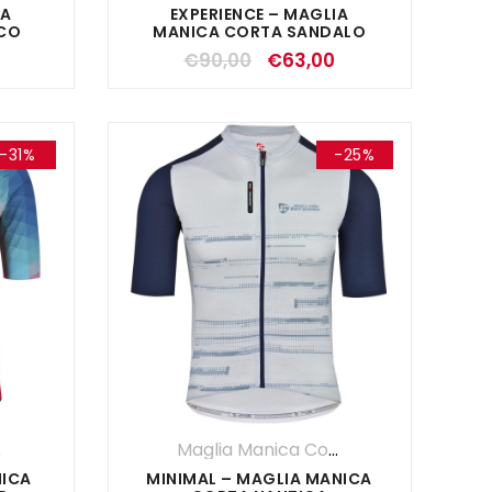
IA
EXPERIENCE – MAGLIA
NCO
MANICA CORTA SANDALO
€
90,00
€
63,00
-31%
-25%
rta
,
Maglie
,
OUTLET
,
UOMO
Maglia Manica Corta
,
Maglie
,
OUTLE
NICA
MINIMAL – MAGLIA MANICA