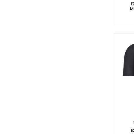
E
M
E