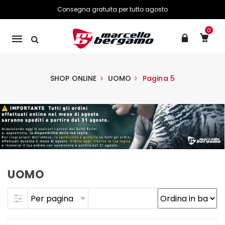
Consegna gratuita per tutto agosto
0
Mobile
navigation
SHOP ONLINE
UOMO
Pagina 5
UOMO
Skip to content
Per pagina