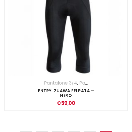
Pantalone 3/4
,
Pantaloni
,
UOMO
ENTRY. ZUAWA FELPATA –
NERO
€
59,00