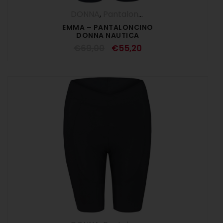
DONNA
,
Pantaloncini
,
Pantaloni
,
SALDI E
EMMA – PANTALONCINO
DONNA NAUTICA
€
69,00
€
55,20