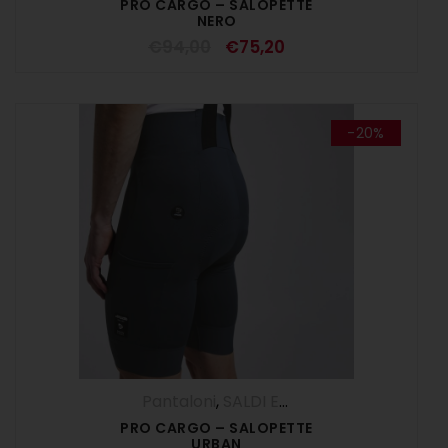
PRO CARGO – SALOPETTE
NERO
€
94,00
€
75,20
-20%
Pantaloni
,
SALDI ESTIVI
,
Salopette
,
UOM
PRO CARGO – SALOPETTE
URBAN