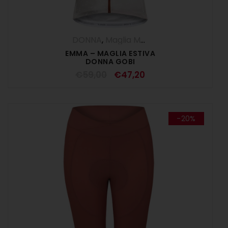
DONNA
,
Maglia Manica Corta
,
Maglie
,
O
EMMA – MAGLIA ESTIVA
DONNA GOBI
€
59,00
€
47,20
-20%