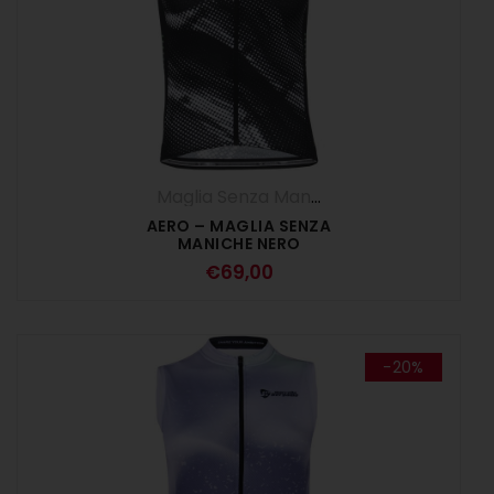
Maglia Senza Maniche
,
Maglie
,
UOMO
AERO – MAGLIA SENZA
MANICHE NERO
€
69,00
-20%