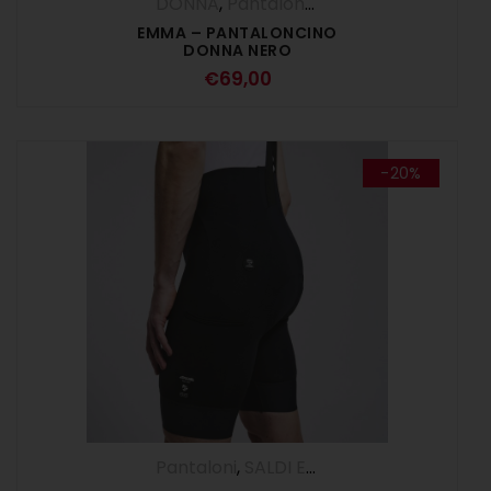
DONNA
,
Pantaloncini
,
Pantaloni
EMMA – PANTALONCINO
DONNA NERO
€
69,00
-20%
Pantaloni
,
SALDI ESTIVI
,
Salopette
,
UOM