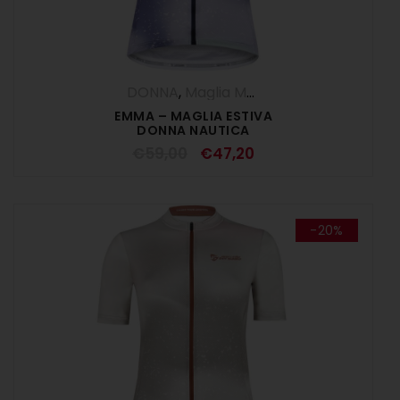
DONNA
,
Maglia Manica Corta
,
Maglie
,
O
EMMA – MAGLIA ESTIVA
DONNA NAUTICA
€
59,00
€
47,20
-20%