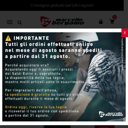
Consegna gratuita per tutto agosto
0
Mobile
navigation
X
PRODOTTI
SHOP ONLINE
Skip to content
Per pagina