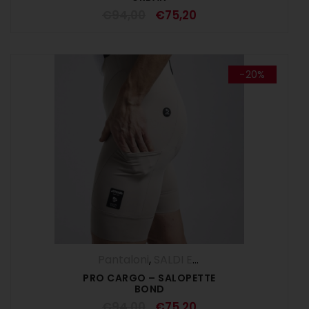
€
94,00
€
75,20
-20%
Pantaloni
,
SALDI ESTIVI
,
Salopette
,
UOM
PRO CARGO – SALOPETTE
BOND
€
94,00
€
75,20