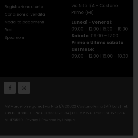
via Nitti 1/A - Castano
Registrazione utente
Primo (MI)
Condizioni di vendita
Lunedì - Venerdì
:
Modalità pagamenti
09.00 – 12.00 | 15.30 – 18.30
Resi
Sabato
: 09.00 – 12.00
Spedizioni
Primo e Ultimo sabato
del mese
:
09.00 – 12.00 | 15.00 – 18.30
MB Marcello Bergamo | via Nitti 1/A 20022 Castano Primo (MI) Italy | Tel.
+39 0331.881181 | Fax +39 0331.878504 | C. F. e P. IVA 07639960157 | REA
MI 1173520 |
Privacy
||
Powered by Unique