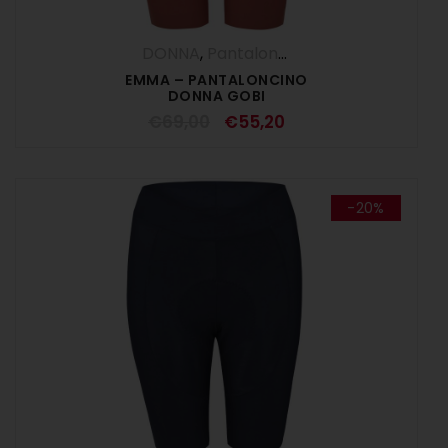
DONNA
,
Pantaloncini
,
Pantaloni
,
SALDI E
EMMA – PANTALONCINO
DONNA GOBI
€
69,00
€
55,20
-20%