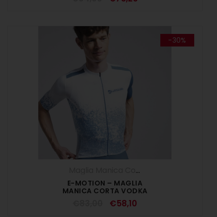
-30%
Maglia Manica Corta
,
Maglie
,
SALDI ESTI
E-MOTION – MAGLIA
MANICA CORTA VODKA
€
83,00
€
58,10