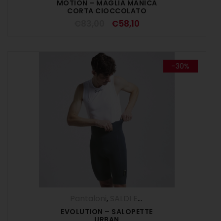
MOTION – MAGLIA MANICA
CORTA CIOCCOLATO
€
83,00
€
58,10
-30%
Pantaloni
,
SALDI ESTIVI
,
Salopette
,
UOM
EVOLUTION – SALOPETTE
URBAN