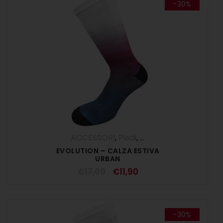
-30%
ACCESSORI
,
Piedi
,
SALDI ESTIVI
EVOLUTION – CALZA ESTIVA
URBAN
€
17,00
€
11,90
-30%