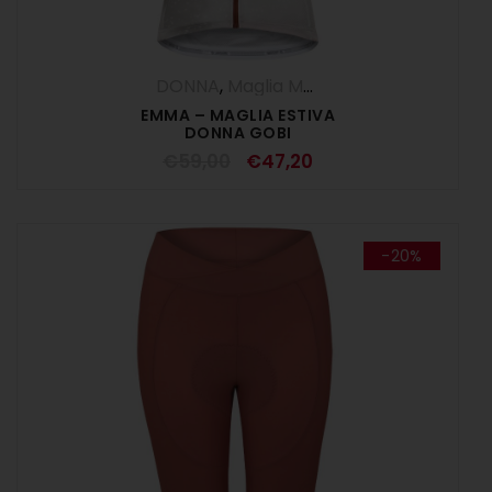
DONNA
,
Maglia Manica Corta
,
Maglie
,
O
EMMA – MAGLIA ESTIVA
DONNA GOBI
€
59,00
€
47,20
-20%