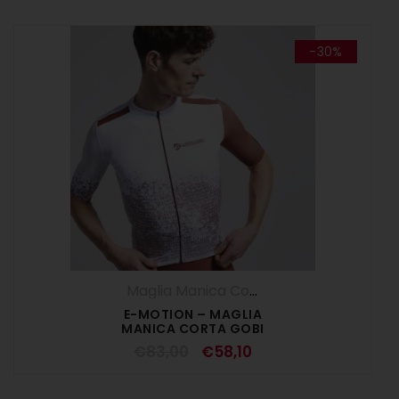
-30%
Maglia Manica Corta
,
Maglie
,
SALDI ESTI
E-MOTION – MAGLIA
MANICA CORTA GOBI
€
83,00
€
58,10