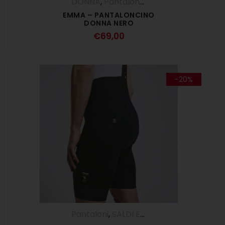
DONNA
,
Pantaloncini
,
Pantaloni
EMMA – PANTALONCINO
DONNA NERO
€
69,00
-20%
Pantaloni
,
SALDI ESTIVI
,
Salopette
,
UOM