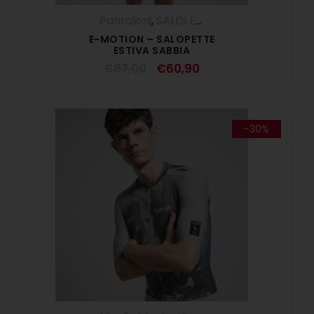
Pantaloni
,
SALDI ESTIVI
,
Salopette
,
UOM
E-MOTION – SALOPETTE
ESTIVA SABBIA
€
87,00
€
60,90
-30%