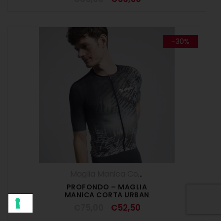
-30%
Maglia Manica Corta
,
Maglie
,
SALDI ESTI
PROFONDO – MAGLIA
MANICA CORTA URBAN
€
75,00
€
52,50