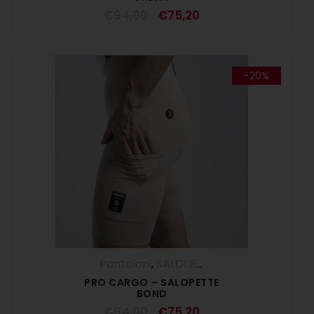
€
94,00
€
75,20
-20%
Pantaloni
,
SALDI ESTIVI
,
Salopette
,
UOM
PRO CARGO – SALOPETTE
BOND
€
94,00
€
75,20