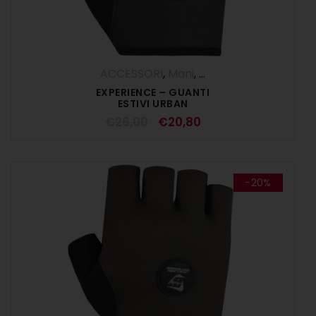
ACCESSORI
,
Mani
,
SALDI ESTIVI
EXPERIENCE – GUANTI
ESTIVI URBAN
€
26,00
€
20,80
-20%