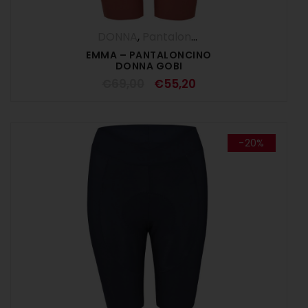
DONNA
,
Pantaloncini
,
Pantaloni
,
SALDI E
EMMA – PANTALONCINO
DONNA GOBI
€
69,00
€
55,20
-20%