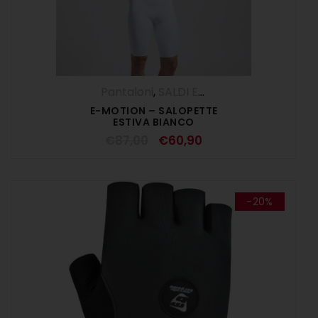
Pantaloni
,
SALDI ESTIVI
,
Salopette
,
UOM
E-MOTION – SALOPETTE
ESTIVA BIANCO
€
87,00
€
60,90
-20%