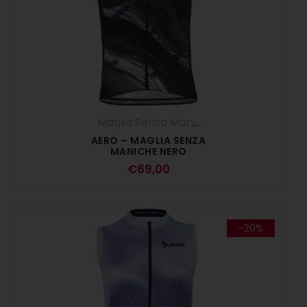
Maglia Senza Maniche
,
Maglie
,
UOMO
AERO – MAGLIA SENZA
MANICHE NERO
€
69,00
-20%