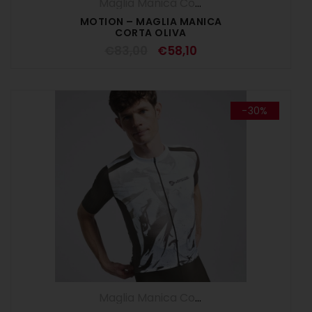
Maglia Manica Corta
,
Maglie
,
SALDI ESTI
MOTION – MAGLIA MANICA
CORTA OLIVA
€
83,00
€
58,10
-30%
Maglia Manica Corta
,
Maglie
,
SALDI ESTI