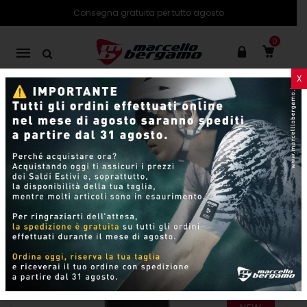
Consegna gratuita per tutto agosto
0
Mobile
navigation
X
PRODOTTI
SHOP ONLINE
Skip to content
Per pagina