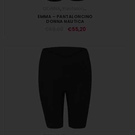
DONNA
,
Pantaloncini
,
Pantaloni
,
SALDI E
EMMA – PANTALONCINO
DONNA NAUTICA
€
69,00
€
55,20