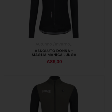
Autunno /Inverno '25
,
DONNA
,
Maglie M
ASSOLUTO DONNA –
MAGLIA MANICA LUNGA
NERO
€
89,00