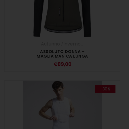
Autunno /Inverno '25
,
DONNA
,
Maglie M
ASSOLUTO DONNA –
MAGLIA MANICA LUNGA
SURVIVOR NERO
€
89,00
-30%