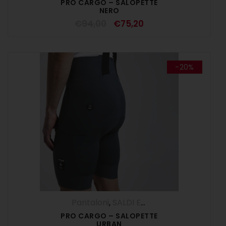
PRO CARGO – SALOPETTE
NERO
€
94,00
€
75,20
-20%
Pantaloni
,
SALDI ESTIVI
,
Salopette
,
UOM
PRO CARGO – SALOPETTE
URBAN