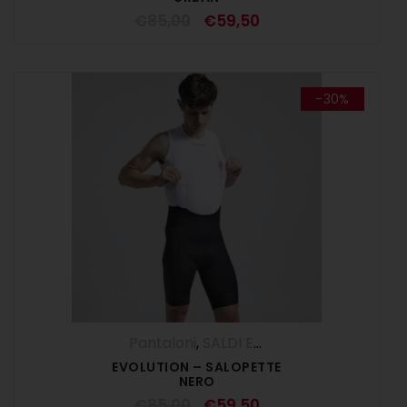
€
85,00
€
59,50
-30%
Pantaloni
,
SALDI ESTIVI
,
Salopette
,
UOM
EVOLUTION – SALOPETTE
NERO
€
85,00
€
59,50