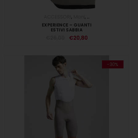
ACCESSORI
,
Mani
,
SALDI ESTIVI
EXPERIENCE – GUANTI
ESTIVI SABBIA
€
26,00
€
20,80
-30%