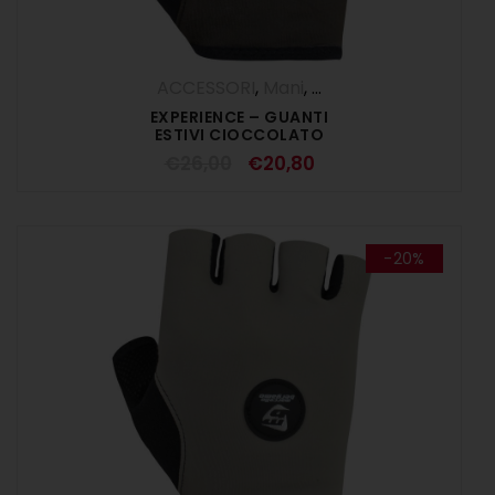
ACCESSORI
,
Mani
,
SALDI ESTIVI
EXPERIENCE – GUANTI
ESTIVI CIOCCOLATO
€
26,00
€
20,80
-20%