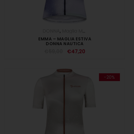
DONNA
,
Maglia Manica Corta
,
Maglie
,
O
EMMA – MAGLIA ESTIVA
DONNA NAUTICA
€
59,00
€
47,20
-20%