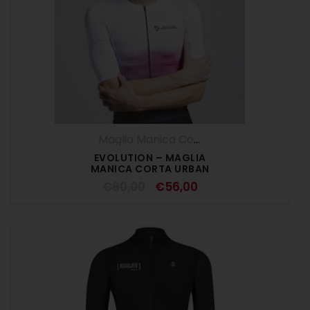
Maglia Manica Corta
,
Maglie
,
SALDI ESTI
EVOLUTION – MAGLIA
MANICA CORTA URBAN
€
80,00
€
56,00