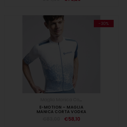
-30%
Maglia Manica Corta
,
Maglie
,
SALDI ESTI
E-MOTION – MAGLIA
MANICA CORTA VODKA
€
83,00
€
58,10