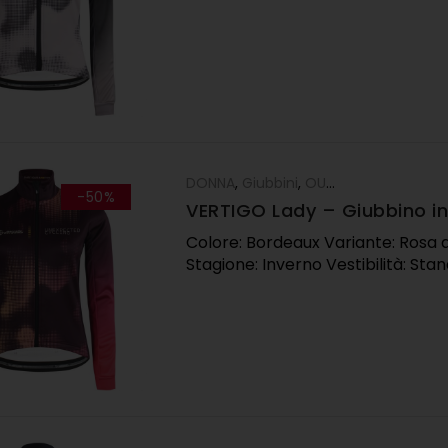
DONNA
,
Giubbini
,
OUTLET
-50%
VERTIGO Lady – Giubbino in
bordeaux
Colore: Bordeaux Variante: Rosa 
Stagione: Inverno Vestibilità: St