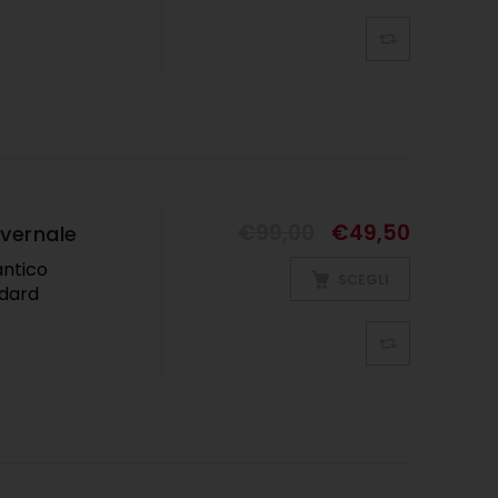
€
99,00
€
49,50
vernale
antico
SCEGLI
andard