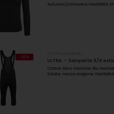
Autunno/primavera Vestibilità: S
OUTLET
,
pantalone 3/4
,
Pantaloni
,
UO
-30%
ULTRA – Salopette 3/4 esti
Colore: Nero Variante: Blu marina
Estate, mezza stagione Vestibilit