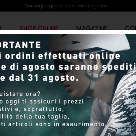
Consegna gratuita per tutto agosto
M
SHOP ONLINE
MAGAZINE
CO
PRODOTTI
SHOP ONLINE
Pagina 13