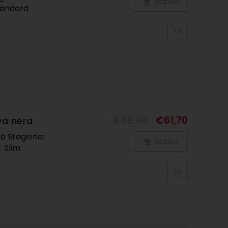
SCEGLI
tandard
MO
€
88,00
€
61,70
va nera
io Stagione:
SCEGLI
à: Slim