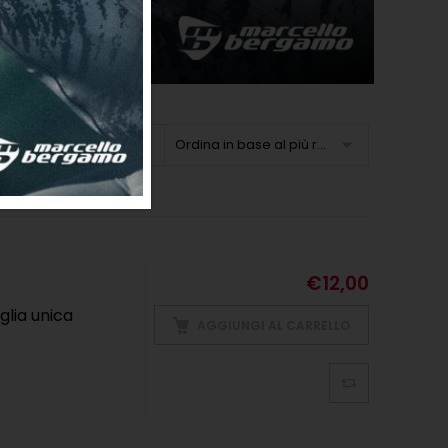
Ordina in base al più recente
€
12,00
glia unica
AGGIUNGI AL CARRELLO