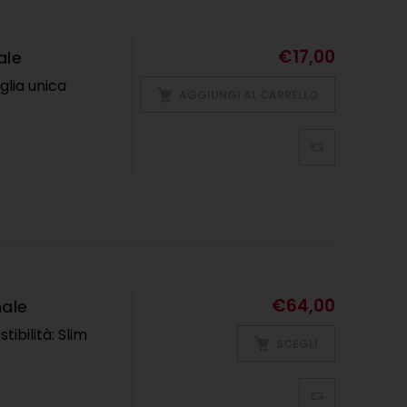
€
17,00
ale
aglia unica
AGGIUNGI AL CARRELLO
€
64,00
nale
tibilità: Slim
SCEGLI