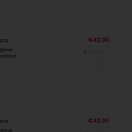
€
42,00
zza
gione:
SCEGLI
tandard
€
42,00
zza
gione: