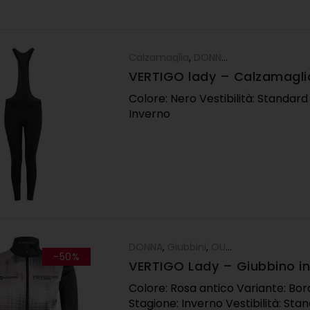
Calzamaglia
,
DONNA
,
Pantaloni
VERTIGO lady – Calzamaglia
nera
Colore: Nero Vestibilità: Standard
Inverno
DONNA
,
Giubbini
,
OUTLET
-50%
VERTIGO Lady – Giubbino in
rosa antico
Colore: Rosa antico Variante: Bo
Stagione: Inverno Vestibilità: St