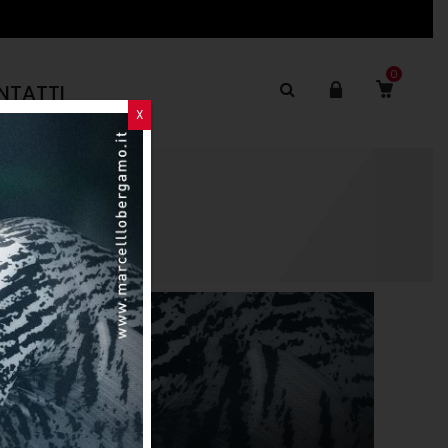
0
NTATTI
X