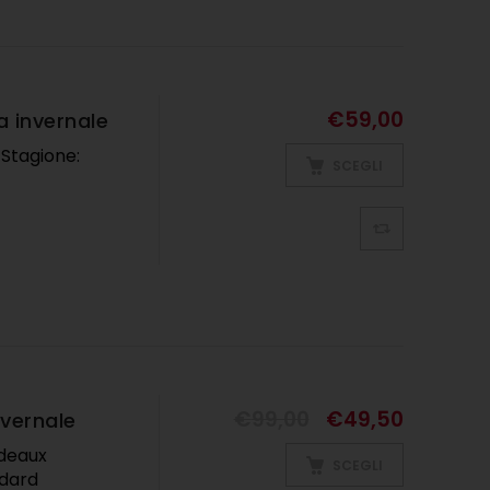
€
59,00
 invernale
 Stagione:
SCEGLI
€
99,00
€
49,50
vernale
rdeaux
SCEGLI
andard