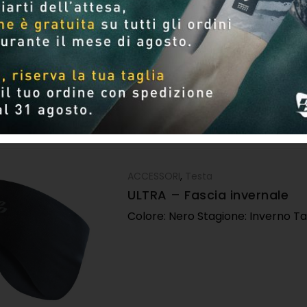
Per pagina
ACCESSORI
,
Testa
ULTRA – Fascia invernale
Colore: Nero Stagione: Inverno Ta