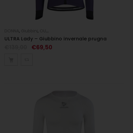
DONNA
,
Giubbini
,
OUTLET
ULTRA Lady – Giubbino invernale prugna
€
139,00
€
69,50