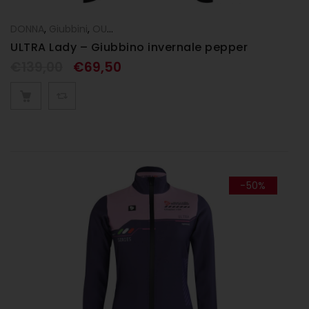
DONNA
,
Giubbini
,
OUTLET
ULTRA Lady – Giubbino invernale pepper
€
139,00
€
69,50
-50%