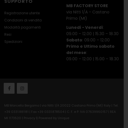
SUPPORTO
MB FACTORY STORE
via Nitti 1/A - Castano
Registrazione utente
Primo (MI)
Condizioni di vendita
Lunedì - Venerdì
:
Modalità pagamenti
09.00 – 12.00 | 15.30 – 18.30
Resi
Sabato
: 09.00 – 12.00
Spedizioni
Primo e Ultimo sabato
del mese
:
09.00 – 12.00 | 15.00 – 18.30
MB Marcello Bergamo | via Nitti 1/A 20022 Castano Primo (MI) Italy | Tel.
+39 0331.881181 | Fax +39 0331.878504 | C. F. e P. IVA 07639960157 | REA
MI 1173520 |
Privacy
||
Powered by Unique