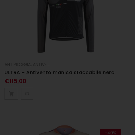
ANTIPIOGGIA
,
ANTIVENTO
,
Gilet
,
Giubbini
,
UOMO
ULTRA – Antivento manica staccabile nero
€
115,00
-40%