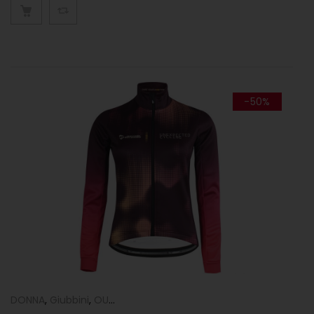
-50%
DONNA
,
Giubbini
,
OUTLET