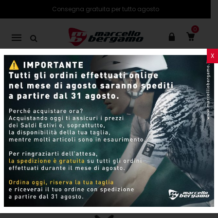
Consegna gratuita per tutto agosto
0
Mobile
navigation
X
PRODOTTI
SHOP ONLINE
Pagina 13
Skip to content
Per pagina