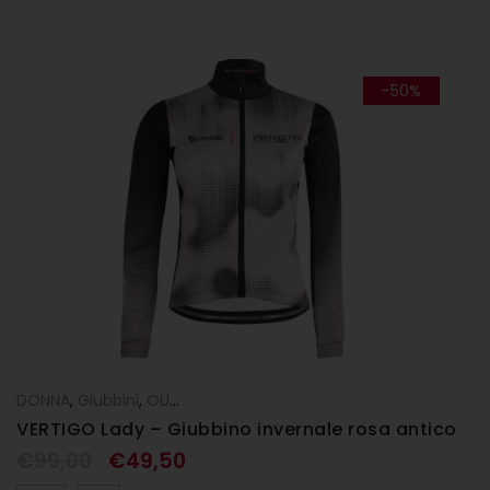
-50%
DONNA
,
Giubbini
,
OUTLET
VERTIGO Lady – Giubbino invernale rosa antico
€
99,00
€
49,50