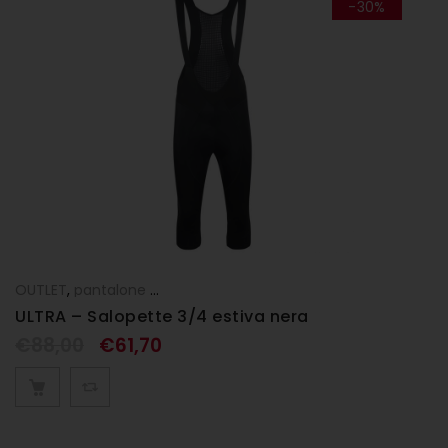
-30%
OUTLET
,
pantalone 3/4
,
Pantaloni
,
UOMO
ULTRA – Salopette 3/4 estiva nera
€
88,00
€
61,70