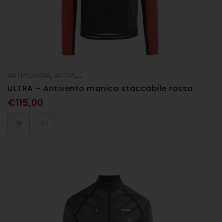
ANTIPIOGGIA
,
ANTIVENTO
,
Gilet
,
Giubbini
,
UOMO
ULTRA – Antivento manica staccabile rosso
€
115,00