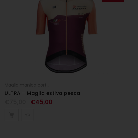
Maglia manica corta
,
Maglie
,
UOMO
ULTRA – Maglia estiva pesca
€
75,00
€
45,00