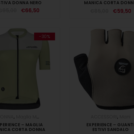
STIVA DONNA NERO
MANICA CORTA DON
NERO
€
95,00
€
66,50
€
85,00
€
59,50
-30%
ONNA
,
Maglia Manica Corta
,
Maglie
,
SALDI ESTIVI
ACCESSORI
,
Mani
PERIENCE – MAGLIA
EXPERIENCE – GUANT
NICA CORTA DONNA
ESTIVI SANDALO