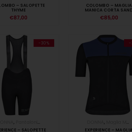
LOMBO – SALOPETTE
COLOMBO – MAGLIA
THYME
MANICA CORTA SAN
€
87,00
€
85,00
-30%
-
ONNA
,
Pantaloni
,
SALDI ESTIVI
,
Salopette
DONNA
,
Maglia Manica Corta
ERIENCE – SALOPETTE
EXPERIENCE – MAGLI