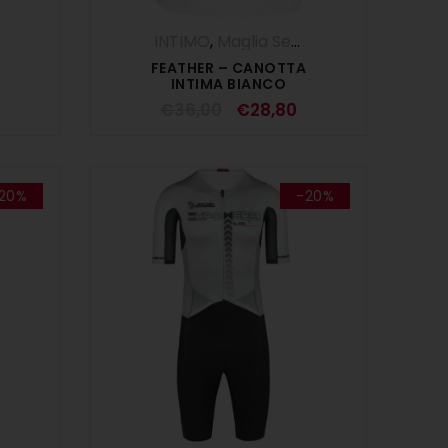
INTIMO
,
OUTLET
,
Maglia Senza Maniche - Canotta
FEATHER – CANOTTA
INTIMA BIANCO
€
36,00
€
28,80
20%
-20%