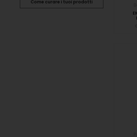
Come curare i tuoi prodotti
B
E
P