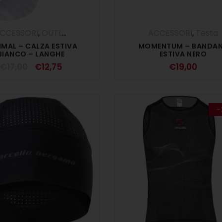
CCESSORI
,
OUTLET
,
Piedi
ACCESSORI
,
Testa
IMAL – CALZA ESTIVA
MOMENTUM – BANDA
BIANCO – LANGHE
ESTIVA NERO
€
17,00
€
12,75
€
19,00
-