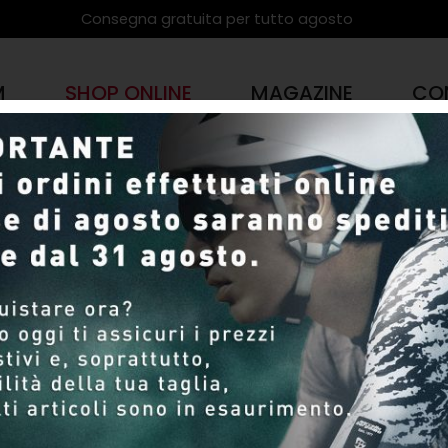
Consegna gratuita per tutto agosto
M
SHOP ONLINE
MAGAZINE
CO
PRODOTTI
SHOP ONLINE
Pagina 4