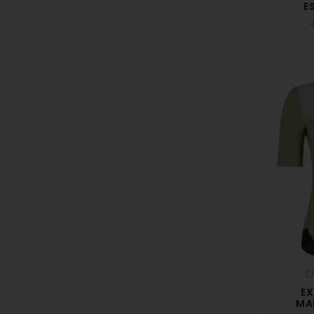
E
D
EX
MA