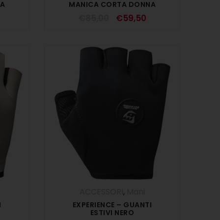
NA
MANICA CORTA DONNA
GLOBAL
€
85,00
€
59,50
ACCESSORI
,
Mani
I
EXPERIENCE – GUANTI
ESTIVI NERO