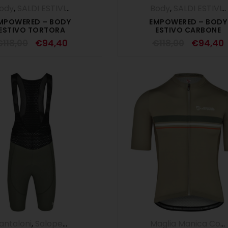
ody
,
SALDI ESTIVI
,
UOMO
Body
,
SALDI ESTIVI
,
MPOWERED – BODY
EMPOWERED – BODY
ESTIVO TORTORA
ESTIVO CARBONE
€
118,00
€
94,40
€
118,00
€
94,40
antaloni
,
Salopette
,
UOMO
Maglia Manica Corta