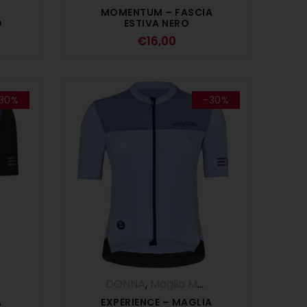
MOMENTUM – FASCIA
D
ESTIVA NERO
€
16,00
30%
-30%
,
Maglie
,
SALDI ESTIVI
DONNA
,
Maglia Manica Corta
,
Maglie
,
A
EXPERIENCE – MAGLIA