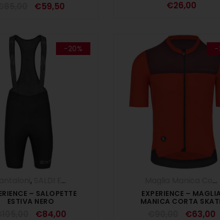
COTTAGE
€
26,00
€
85,00
€
59,50
-20%
-
antaloni
,
SALDI ESTIVI
,
Salopette
,
UOMO
Maglia Manica Corta
ERIENCE – SALOPETTE
EXPERIENCE – MAGLI
ESTIVA NERO
MANICA CORTA SKAT
€
105,00
€
84,00
€
90,00
€
63,00