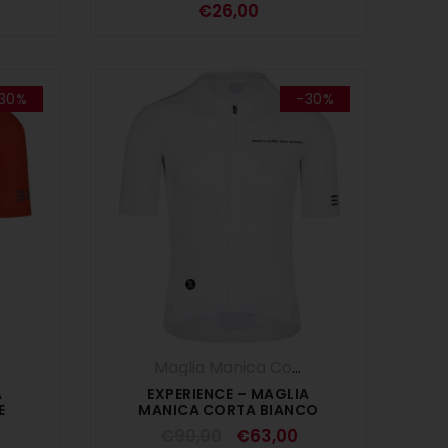
€
26,00
30%
-30%
,
Maglie
,
OUTLET
,
SALDI ESTIVI
,
UOMO
Maglia Manica Corta
,
Maglie
,
SALDI ES
A
EXPERIENCE – MAGLIA
E
MANICA CORTA BIANCO
€
90,00
€
63,00