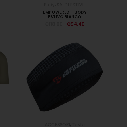
UOMO
Body
,
SALDI ESTIVI
,
UOMO
EMPOWERED – BODY
ESTIVO BIANCO
€
118,00
€
94,40
,
Maglie
,
UOMO
ACCESSORI
,
Testa