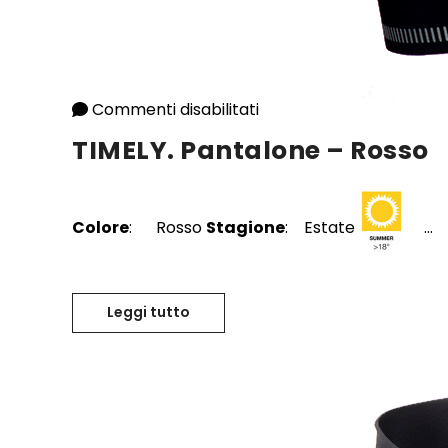
Commenti disabilitati
su TIMELY. Pantalone – 
TIMELY. Pantalone – Rosso
Colore
: Rosso
Stagione
: Estate
...
Leggi tutto
TIMELY. Pantalone – Rosso