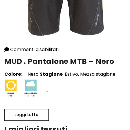
Commenti disabilitati
su MUD . Pantalone MTB – Nero
MUD . Pantalone MTB – Nero
Colore
: Nero
Stagione
: Estivo, Mezza stagione
...
Leggi tutto
MUD . Pantalone MTB – Nero
I migliori tessuti