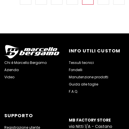
Navigazione articoli
INFO UTILI CUSTOM
Chi è Marcello Bergamo
Tessuti tecnici
Azienda
Fondelli
Video
Manutenzione prodotti
Guida alle taglie
F.A.Q.
SUPPORTO
MB FACTORY STORE
via Nitti 1/A - Castano
Registrazione utente