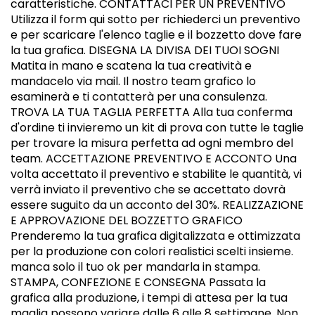
caratteristiche. CONTATTACI PER UN PREVENTIVO
Utilizza il form qui sotto per richiederci un preventivo
e per scaricare l'elenco taglie e il bozzetto dove fare
la tua grafica. DISEGNA LA DIVISA DEI TUOI SOGNI
Matita in mano e scatena la tua creatività e
mandacelo via mail. Il nostro team grafico lo
esaminerà e ti contatterà per una consulenza.
TROVA LA TUA TAGLIA PERFETTA Alla tua conferma
d'ordine ti invieremo un kit di prova con tutte le taglie
per trovare la misura perfetta ad ogni membro del
team. ACCETTAZIONE PREVENTIVO E ACCONTO Una
volta accettato il preventivo e stabilite le quantità, vi
verrà inviato il preventivo che se accettato dovrà
essere suguito da un acconto del 30%. REALIZZAZIONE
E APPROVAZIONE DEL BOZZETTO GRAFICO
Prenderemo la tua grafica digitalizzata e ottimizzata
per la produzione con colori realistici scelti insieme.
manca solo il tuo ok per mandarla in stampa.
STAMPA, CONFEZIONE E CONSEGNA Passata la
grafica alla produzione, i tempi di attesa per la tua
maglia possono variare dalle 6 alle 8 settimane. Non