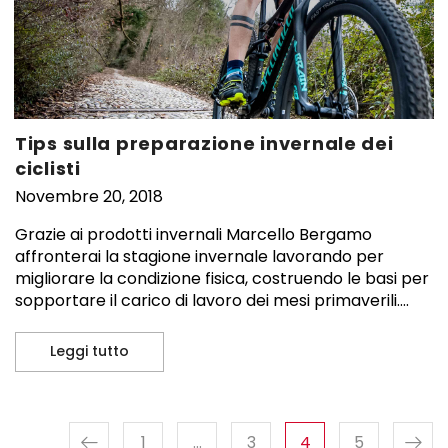
Tips sulla preparazione invernale dei
ciclisti
Novembre 20, 2018
Grazie ai prodotti invernali Marcello Bergamo
affronterai la stagione invernale lavorando per
migliorare la condizione fisica, costruendo le basi per
sopportare il carico di lavoro dei mesi primaverili....
Leggi tutto
Tips sulla preparazione invernale dei ciclisti
Page
1
…
Page
3
Page
4
Page
5