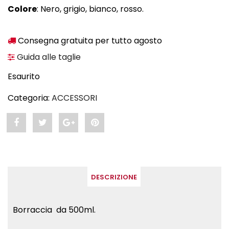
Colore
: Nero, grigio, bianco, rosso.
Consegna gratuita per tutto agosto
Guida alle taglie
Esaurito
Categoria:
ACCESSORI
Share
Post
Share
Pin
"Borraccia"
status
"Borraccia"
"Borraccia"
on
"Borraccia"
on
on
DESCRIZIONE
Facebook
on
Google
Pinterest
Twitter
Plus
Borraccia da 500ml.