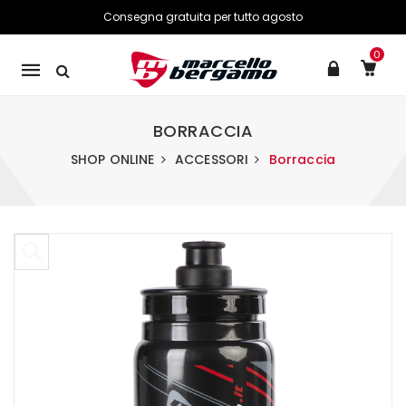
Consegna gratuita per tutto agosto
0
Mobile
navigation
BORRACCIA
SHOP ONLINE
ACCESSORI
Borraccia
Skip to content