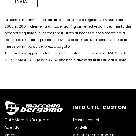
Ai sensi e nei limiti di cui all’art. 64 del Decreto Legislativo 6 settembre
2005, n. 206, il cliente ha diritto, entro 14 giorni effettivi dal ricevimento dei
prodotti acquistati, di esercitare il Diritto di Recesso, consistente nella
facoltà di restituire i prodotti ricevuti e di ottenere una sostituzione della
merce o il rimborso del prezzo pagato.
Tale diritto si applica a tutti i prodotti contenuti nel sito s.n.c. MAGLIERIA
MB di MARCELLO BERGAMO & C. che non siano stati utilizzati dal cliente.
INFO UTILI CUSTOM
Chi è Marcello Bergamo
Tessuti tecnici
Azienda
Fondelli
Video
Manutenzione prodotti