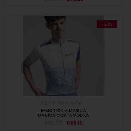
-30%
Maglia Manica Corta
,
Maglie
,
SALDI ESTI
E-MOTION – MAGLIA
MANICA CORTA VODKA
€
83,00
€
58,10