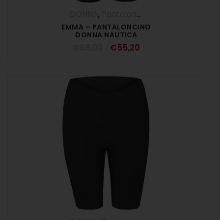
DONNA
,
Pantaloncini
,
Pantaloni
,
SALDI E
EMMA – PANTALONCINO
DONNA NAUTICA
€
69,00
€
55,20