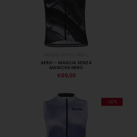
Maglia Senza Maniche
,
Maglie
,
UOMO
AERO – MAGLIA SENZA
MANICHE NERO
€
69,00
-20%