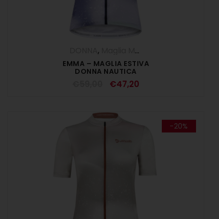
DONNA
,
Maglia Manica Corta
,
Maglie
,
O
EMMA – MAGLIA ESTIVA
DONNA NAUTICA
€
59,00
€
47,20
-20%