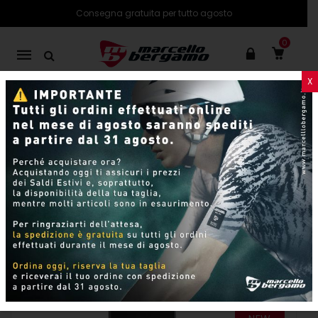
Consegna gratuita per tutto agosto
0
Mobile
navigation
X
PRODOTTI
SHOP ONLINE
Skip to content
Per pagina