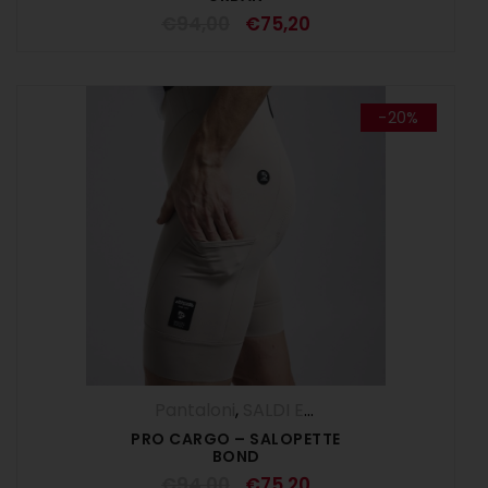
€
94,00
€
75,20
-20%
Pantaloni
,
SALDI ESTIVI
,
Salopette
,
UOM
PRO CARGO – SALOPETTE
BOND
€
94,00
€
75,20