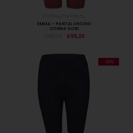
DONNA
,
Pantaloncini
,
Pantaloni
,
SALDI E
EMMA – PANTALONCINO
DONNA GOBI
€
69,00
€
55,20
-20%