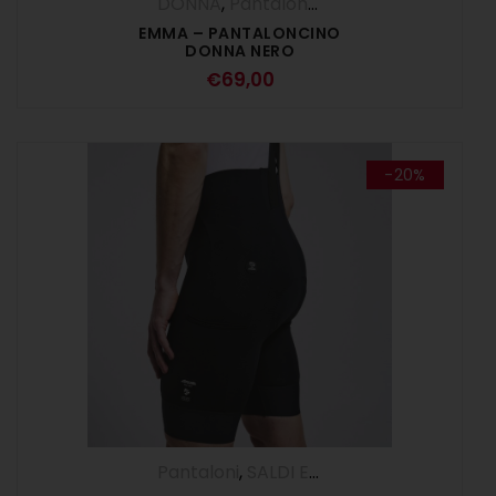
DONNA
,
Pantaloncini
,
Pantaloni
EMMA – PANTALONCINO
DONNA NERO
€
69,00
-20%
Pantaloni
,
SALDI ESTIVI
,
Salopette
,
UOM