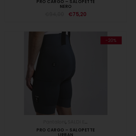
PRO CARGO – SALOPETTE
NERO
€
94,00
€
75,20
-20%
Pantaloni
,
SALDI ESTIVI
,
Salopette
,
UOM
PRO CARGO – SALOPETTE
URBAN