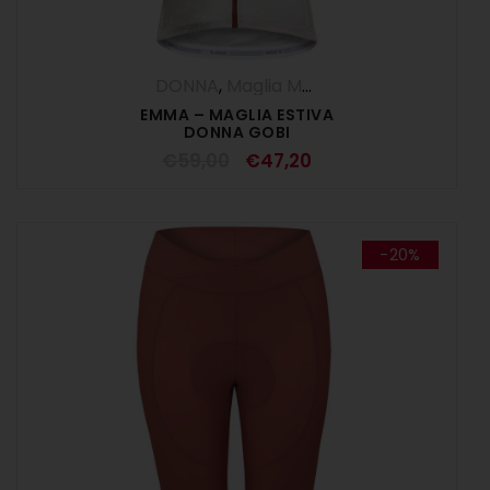
DONNA
,
Maglia Manica Corta
,
Maglie
,
O
EMMA – MAGLIA ESTIVA
DONNA GOBI
€
59,00
€
47,20
-20%