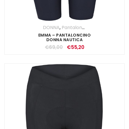
DONNA
,
Pantaloncini
,
Pantaloni
,
SALDI 
EMMA – PANTALONCINO
DONNA NAUTICA
€
69,00
€
55,20