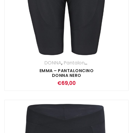
DONNA
,
Pantaloncini
,
Pantaloni
EMMA – PANTALONCINO
DONNA NERO
€
69,00