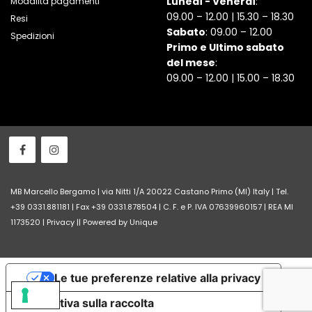
Lunedì - Venerdì
:
Modalità pagamenti
09.00 – 12.00 | 15.30 – 18.30
Resi
Sabato
: 09.00 – 12.00
Spedizioni
Primo e Ultimo sabato
del mese
:
09.00 – 12.00 | 15.00 – 18.30
MB Marcello Bergamo | via Nitti 1/A 20022 Castano Primo (MI) Italy | Tel.
+39 0331.881181 | Fax +39 0331.878504 | C. F. e P. IVA 07639960157 | REA MI
1173520 |
Privacy
||
Powered by Unique
Le tue preferenze relative alla privacy
Informativa sulla raccolta