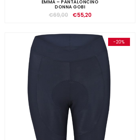
EMMA – PANTALONCINO
DONNA GOBI
€
69,00
€
55,20
-20%