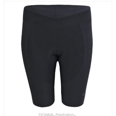
DONNA
,
Pantaloncini
,
Pantaloni