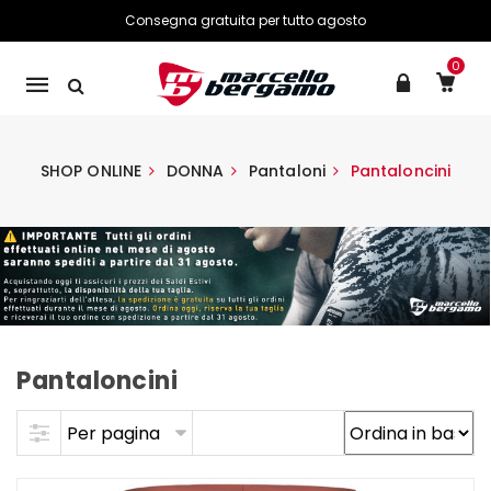
Consegna gratuita per tutto agosto
0
Mobile
navigation
SHOP ONLINE
DONNA
Pantaloni
Pantaloncini
Pantaloncini
Skip to content
Per pagina