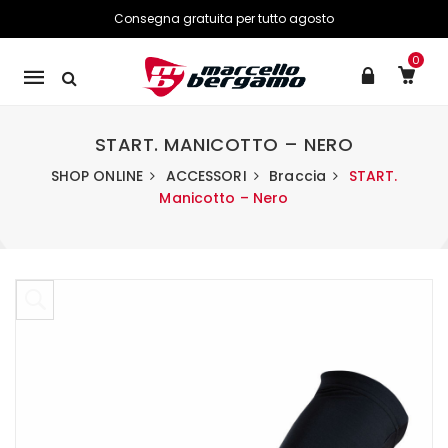
Consegna gratuita per tutto agosto
0
Mobile
navigation
START. MANICOTTO – NERO
SHOP ONLINE
ACCESSORI
Braccia
START.
Manicotto – Nero
Skip to content