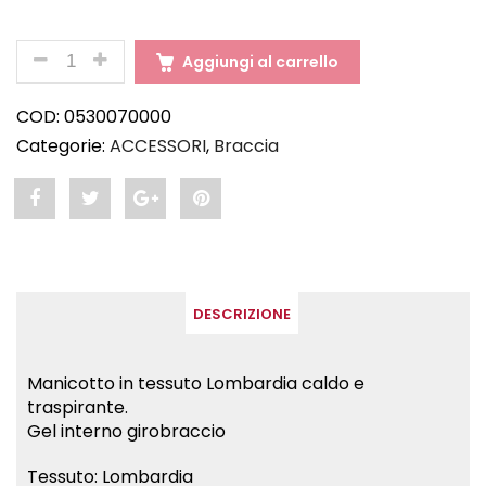
QUANTITÀ
Aggiungi al carrello
COD:
0530070000
Categorie:
ACCESSORI
,
Braccia
Share
Post
Share
Pin
"START.
status
"START.
"START.
Manicotto
"START.
Manicotto
Manicotto
DESCRIZIONE
–
Manicotto
–
–
Nero"
–
Nero"
Nero"
Manicotto in tessuto Lombardia caldo e
traspirante.
on
Nero"
on
on
Gel interno girobraccio
Facebook
on
Google
Pinterest
Tessuto: Lombardia