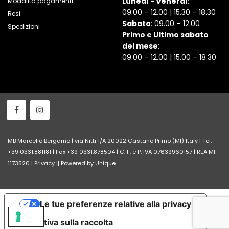
Lunedì - Venerdì
:
Modalità pagamenti
09.00 – 12.00 | 15.30 – 18.30
Resi
Sabato
: 09.00 – 12.00
Spedizioni
Primo e Ultimo sabato
del mese
:
09.00 – 12.00 | 15.00 – 18.30
MB Marcello Bergamo | via Nitti 1/A 20022 Castano Primo (MI) Italy | Tel.
+39 0331.881181 | Fax +39 0331.878504 | C. F. e P. IVA 07639960157 | REA MI
1173520 |
Privacy
||
Powered by Unique
Le tue preferenze relative alla privacy
Informativa sulla raccolta