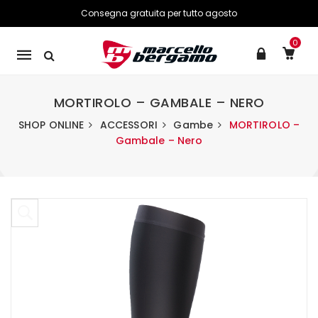
Consegna gratuita per tutto agosto
0
Mobile
navigation
MORTIROLO – GAMBALE – NERO
SHOP ONLINE
ACCESSORI
Gambe
MORTIROLO –
Gambale – Nero
Skip to content