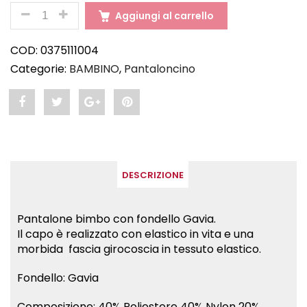
QUANTITÀ
Aggiungi al carrello
COD:
0375111004
Categorie:
BAMBINO
,
Pantaloncino
Share
Post
Share
Pin
"FUNNY
status
"FUNNY
"FUNNY
–
"FUNNY
–
–
DESCRIZIONE
Pantalone
–
Pantalone
Pantalone
bimbo"
Pantalone
bimbo"
bimbo"
Pantalone bimbo con fondello Gavia.
Il capo è realizzato con elastico in vita e una
on
bimbo"
on
on
morbida fascia girocoscia in tessuto elastico.
Facebook
on
Google
Pinterest
Fondello: Gavia
Twitter
Plus
Composizione: 40% Poliestere 40% Nylon 20%