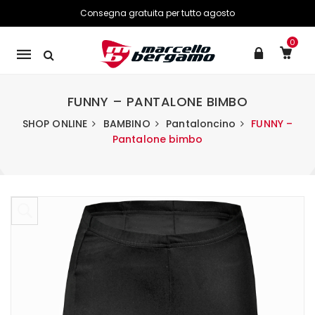
Consegna gratuita per tutto agosto
0
Mobile
navigation
FUNNY – PANTALONE BIMBO
SHOP ONLINE
BAMBINO
Pantaloncino
FUNNY –
Pantalone bimbo
Skip to content