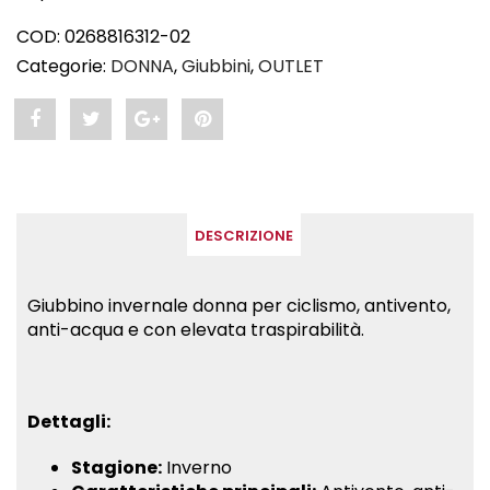
COD:
0268816312-02
Categorie:
DONNA
,
Giubbini
,
OUTLET
Share
Post
Share
Pin
"VICTORIA
status
"VICTORIA
"VICTORIA
.
"VICTORIA
.
.
DESCRIZIONE
Giubbino
.
Giubbino
Giubbino
invernale
Giubbino
invernale
invernale
Giubbino invernale donna per ciclismo, antivento,
anti-acqua e con elevata traspirabilità.
donna"
invernale
donna"
donna"
on
donna"
on
on
Facebook
on
Google
Pinterest
Dettagli:
Twitter
Plus
Stagione:
Inverno