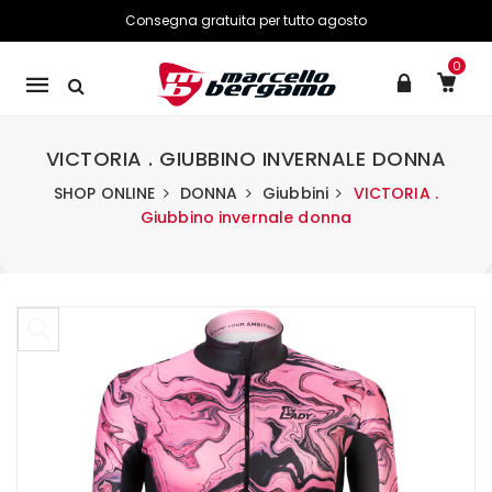
Consegna gratuita per tutto agosto
0
Mobile
navigation
VICTORIA . GIUBBINO INVERNALE DONNA
SHOP ONLINE
DONNA
Giubbini
VICTORIA .
Giubbino invernale donna
Skip to content