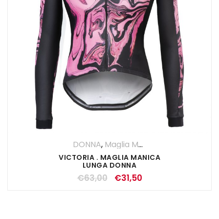
DONNA
,
Maglia Manica Lunga
,
OUTLET
VICTORIA . MAGLIA MANICA
LUNGA DONNA
€
63,00
€
31,50