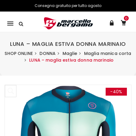
Consegna gratuita per tutto agosto
0
Mobile
navigation
LUNA – MAGLIA ESTIVA DONNA MARINAIO
SHOP ONLINE
DONNA
Maglie
Maglia manica corta
LUNA – maglia estiva donna marinaio
Skip to content
-40%