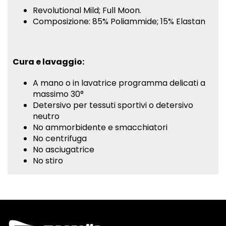
Revolutional Mild; Full Moon.
Composizione: 85% Poliammide; 15% Elastan
Cura e lavaggio:
A mano o in lavatrice programma delicati a
massimo 30°
Detersivo per tessuti sportivi o detersivo
neutro
No ammorbidente e smacchiatori
No centrifuga
No asciugatrice
No stiro
INFORMAZIONI AGGIUNTIVE
taglia
XS, S, M, L