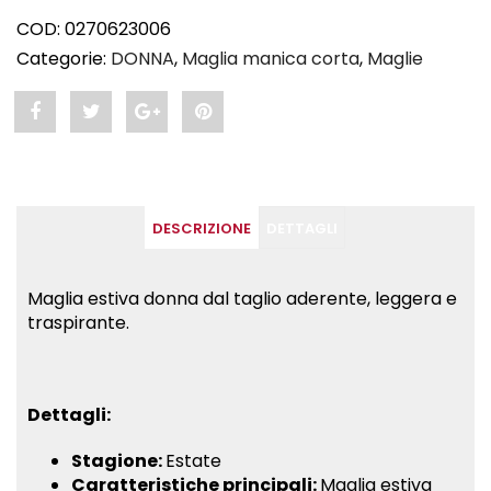
COD:
0270623006
Categorie:
DONNA
,
Maglia manica corta
,
Maglie
Share
Post
Share
Pin
"LUNA
status
"LUNA
"LUNA
–
"LUNA
–
–
DESCRIZIONE
DETTAGLI
maglia
–
maglia
maglia
estiva
maglia
estiva
estiva
Maglia estiva donna dal taglio aderente, leggera e
traspirante.
donna
estiva
donna
donna
marinaio"
donna
marinaio"
marinaio"
on
marinaio"
on
on
Dettagli:
Facebook
on
Google
Pinterest
Stagione:
Estate
Caratteristiche principali:
Maglia estiva
Twitter
Plus