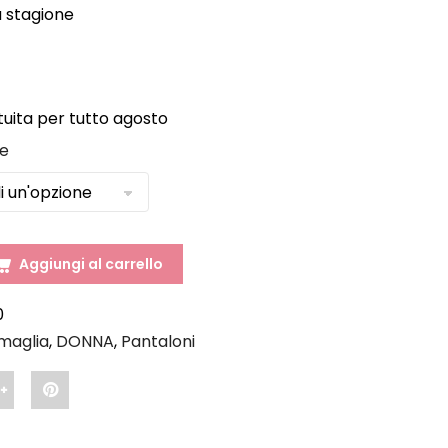
a stagione
ita per tutto agosto
ie
Aggiungi al carrello
0
maglia
,
DONNA
,
Pantaloni
Share
Pin
"BORA
"BORA