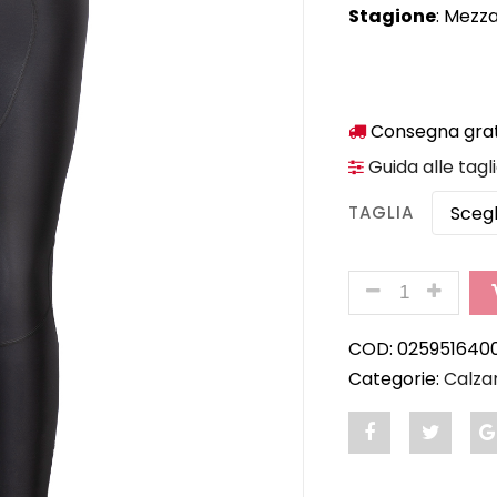
Stagione
: Mezz
Consegna gratu
Guida alle tagl
TAGLIA
QUANTITÀ
COD:
025951640
Categorie:
Calza
Share
Post
"BORA
status