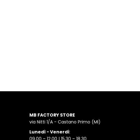
MB FACTORY STORE
via Nitti 1/A - Castano Primo (MI)
Lunedì - Venerdì
:
09.00 – 12.00 | 15.30 – 18.30