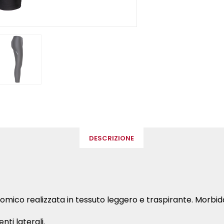
lady
"BORA
–
lady
Calzamaglia
–
intermedia"
Calzama
on
interme
Facebook
on
Twitter
DESCRIZIONE
mico realizzata in tessuto leggero e traspirante. Morbida 
ti laterali.