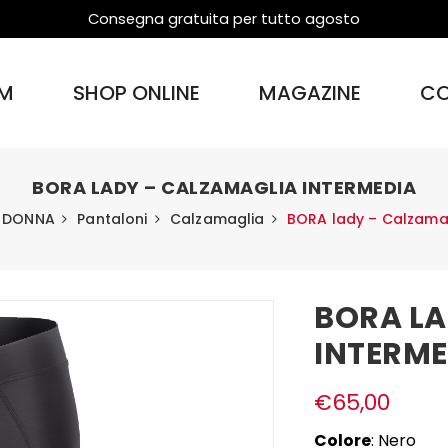
Consegna gratuita per tutto agosto
M
SHOP ONLINE
MAGAZINE
CO
BORA LADY – CALZAMAGLIA INTERMEDIA
DONNA
Pantaloni
Calzamaglia
BORA lady – Calzamag
BORA LA
INTERME
€
65,00
Colore
: Nero