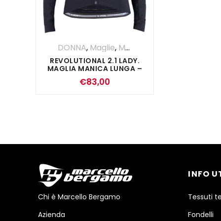
DONNA
,
Maglie
,
Maglia Manica Lunga
REVOLUTIONAL 2.1 LADY.
MAGLIA MANICA LUNGA –
NERO
€
83,00
INFO U
Chi è Marcello Bergamo
Tessuti t
Azienda
Fondelli