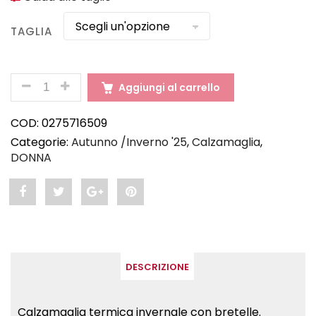
TAGLIA
QUANTITÀ
Aggiungi al carrello
COD:
0275716509
Categorie:
Autunno /Inverno '25
,
Calzamaglia
,
DONNA
Share
Post
Share
Pin
"ESSENCE
status
"ESSENCE
"ESSENCE
WMN
"ESSENCE
WMN
WMN
DESCRIZIONE
–
WMN
–
–
Calzamaglia
–
Calzamaglia
Calzamaglia
Calzamaglia termica invernale con bretelle.