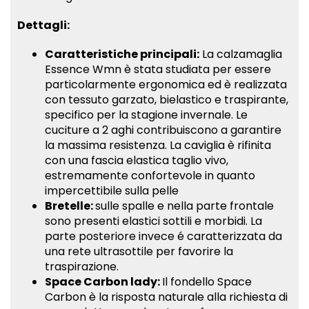
invernale
Calzamaglia
invernale
invernale
Dettagli:
donna
invernale
donna
donna
Caratteristiche principali:
La calzamaglia
Bereen"
donna
Bereen"
Bereen"
Essence Wmn è stata studiata per essere
particolarmente ergonomica ed è realizzata
on
Bereen"
on
on
con tessuto garzato, bielastico e traspirante,
specifico per la stagione invernale. Le
Facebook
on
Google
Pinterest
cuciture a 2 aghi contribuiscono a garantire
Twitter
Plus
la massima resistenza. La caviglia è rifinita
con una fascia elastica taglio vivo,
estremamente confortevole in quanto
impercettibile sulla pelle
Bretelle:
sulle spalle e nella parte frontale
sono presenti elastici sottili e morbidi. La
parte posteriore invece é caratterizzata da
una rete ultrasottile per favorire la
traspirazione.
Space Carbon lady:
Il fondello Space
Carbon è la risposta naturale alla richiesta di