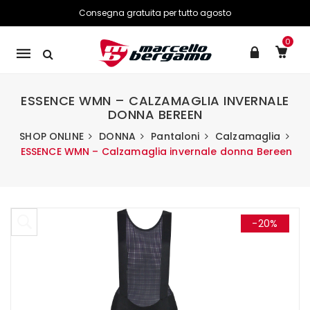
Consegna gratuita per tutto agosto
0
Mobile
navigation
ESSENCE WMN – CALZAMAGLIA INVERNALE
DONNA BEREEN
SHOP ONLINE
DONNA
Pantaloni
Calzamaglia
ESSENCE WMN – Calzamaglia invernale donna Bereen
Skip to content
-20%