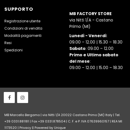
SUPPORTO
MB FACTORY STORE
via Nitti 1/A - Castano
Registrazione utente
Primo (MI)
Condizioni di vendita
Lunedì - Venerdì
:
Modalità pagamenti
09.00 – 12.00 | 15.30 – 18.30
Resi
Sabato
: 09.00 – 12.00
Spedizioni
Primo e Ultimo sabato
del mese
:
09.00 – 12.00 | 15.00 – 18.30
MB Marcello Bergamo | via Nitti 1/A 20022 Castano Primo (MI) Italy | Tel.
+39 0331.881181 | Fax +39 0331.878504 | C. F. e P. IVA 07639960157 | REA MI
1173520 |
Privacy
||
Powered by Unique