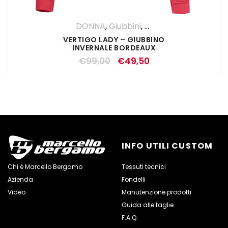
DONNA
,
Giubbini
,
OUTLET
VERTIGO LADY – GIUBBINO
INVERNALE BORDEAUX
€
99,00
€
49,50
INFO UTILI CUSTOM
Chi è Marcello Bergamo
Tessuti tecnici
Azienda
Fondelli
Video
Manutenzione prodotti
Guida alle taglie
F.A.Q.