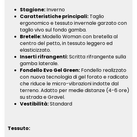
invernale
Calzamaglia
invernale
invernale
Stagione:
Inverno
nera"
invernale
nera"
nera"
Caratteristiche principali:
Taglio
ergonomico e tessuto invernale garzato con
on
nera"
on
on
taglio vivo sul fondo gamba.
Bretelle:
Modello Woman con bretella al
Facebook
on
Google
Pinterest
centro del petto, in tessuto leggero ed
elasticizzato.
Twitter
Plus
Inserti rifrangenti:
Scritta rifrangente sulla
gamba laterale.
Fondello Evo Gel Green:
Fondello realizzato
con nuova tecnologia di gel forato e radicato
che riduce le micro-vibrazioni indotte dal
terreno. Adatto per medie distanze (4-6 ore)
su strada e Gravel.
Vestibilità:
Standard
Tessuto: