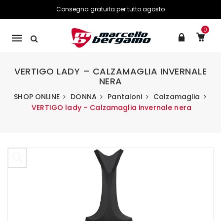
Consegna gratuita per tutto agosto
0
Mobile
navigation
VERTIGO LADY – CALZAMAGLIA INVERNALE
NERA
SHOP ONLINE
DONNA
Pantaloni
Calzamaglia
VERTIGO lady – Calzamaglia invernale nera
Skip to content