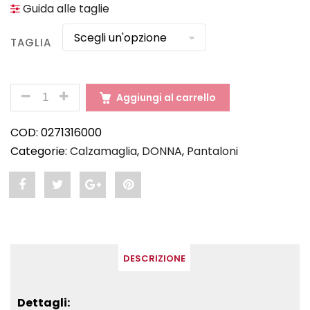
Guida alle taglie
TAGLIA
QUANTITÀ
Aggiungi al carrello
COD:
0271316000
Categorie:
Calzamaglia
,
DONNA
,
Pantaloni
Share
Post
Share
Pin
"VERTIGO
status
"VERTIGO
"VERTIGO
lady
"VERTIGO
lady
lady
DESCRIZIONE
–
lady
–
–
Calzamaglia
–
Calzamaglia
Calzamaglia
Dettagli: