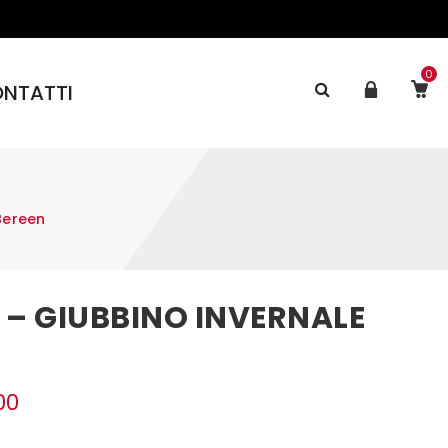
0
NTATTI
Bereen
 – GIUBBINO INVERNALE
00