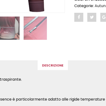
Categorie:
Autun
Share
Post
"ESSENCE
status
–
"ESSE
Giubbino
–
invernale
Giubbin
Bereen"
invernal
DESCRIZIONE
on
Bereen"
traspirante.
Facebook
on
Twitter
Essence è particolarmente adatto alle rigide temperature 