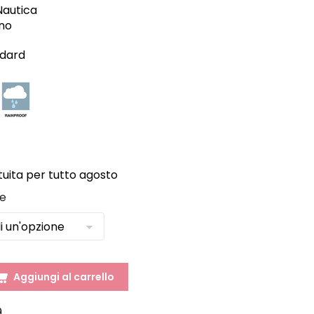
Nautica
no
ndard
ita per tutto agosto
ie
Aggiungi al carrello
9