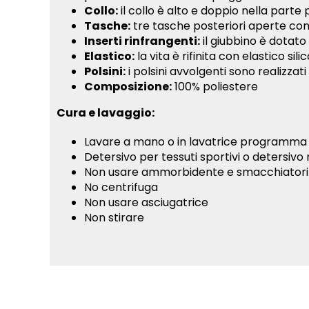
Collo:
il collo è alto e doppio nella par
Tasche:
tre tasche posteriori aperte con
Inserti rinfrangenti:
il giubbino è dotato 
Elastico:
la vita è rifinita con elastico sil
Polsini:
i polsini avvolgenti sono realizza
Composizione:
100% poliestere
Cura e lavaggio:
Lavare a mano o in lavatrice programma 
Detersivo per tessuti sportivi o detersivo
Non usare ammorbidente e smacchiatori
No centrifuga
Non usare asciugatrice
Non stirare