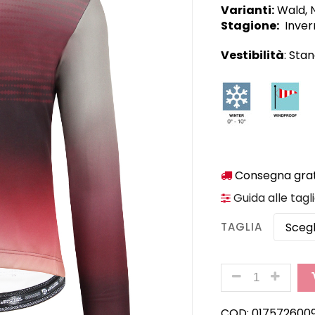
Varianti:
Wald, 
Stagione:
Inver
Vestibilità
: Sta
Consegna gratu
Guida alle tagl
TAGLIA
QUANTITÀ
COD:
017572600