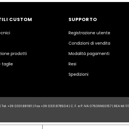
TILI CUSTOM
SUPPORTO
ecnici
Registrazione utente
Condizioni di vendita
ione prodotti
Modalità pagamenti
 taglie
Resi
Spedizioni
Tel. +39 0331.881181 | Fax +39 0331.878504 | C. F. e P. IVA 07639960157 | REA MI 1