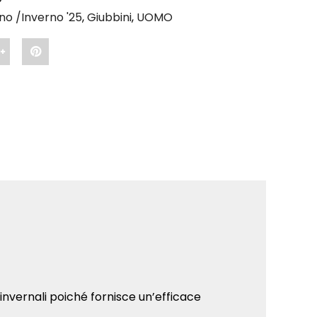
no /Inverno '25
,
Giubbini
,
UOMO
Share
Pin
"ESSENCE
"ESSENCE
NCE
–
–
Giubbino
Giubbino
o
invernale
invernale
e
Bereen"
Bereen"
on
on
Google
Pinterest
Plus
invernali poiché fornisce un’efficace