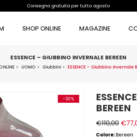
Consegna gratuita per tutto agosto
M
SHOP ONLINE
MAGAZINE
CO
ESSENCE – GIUBBINO INVERNALE BEREEN
ONLINE
UOMO
Giubbini
ESSENCE – Giubbino invernale 
ESSENCE
-30%
BEREEN
€
110,00
€
77,
Colore:
Bereen