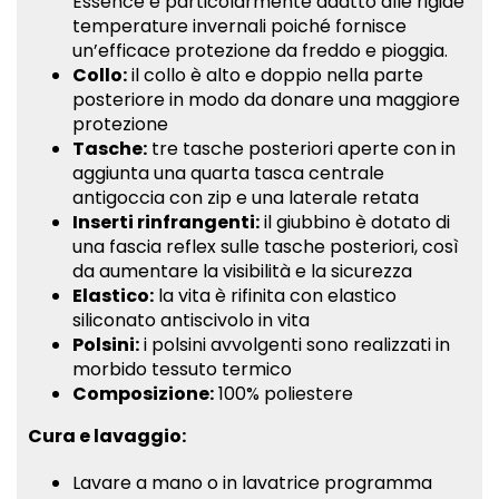
Essence è particolarmente adatto alle rigide
Twitter
Plus
temperature invernali poiché fornisce
un’efficace protezione da freddo e pioggia.
Collo:
il collo è alto e doppio nella parte
posteriore in modo da donare una maggiore
protezione
Tasche:
tre tasche posteriori aperte con in
aggiunta una quarta tasca centrale
antigoccia con zip e una laterale retata
Inserti rinfrangenti:
il giubbino è dotato di
una fascia reflex sulle tasche posteriori, così
da aumentare la visibilità e la sicurezza
Elastico:
la vita è rifinita con elastico
siliconato antiscivolo in vita
Polsini:
i polsini avvolgenti sono realizzati in
morbido tessuto termico
Composizione:
100% poliestere
Cura e lavaggio:
Lavare a mano o in lavatrice programma