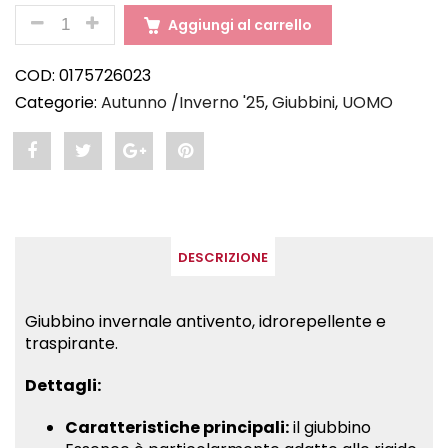
QUANTITÀ
Aggiungi al carrello
COD:
0175726023
Categorie:
Autunno /Inverno '25
,
Giubbini
,
UOMO
Share
Post
Share
Pin
"ESSENCE
status
"ESSENCE
"ESSENCE
–
"ESSENCE
–
–
DESCRIZIONE
Giubbino
–
Giubbino
Giubbino
invernale
Giubbino
invernale
invernale
Giubbino invernale antivento, idrorepellente e
traspirante.
Nautica"
invernale
Nautica"
Nautica"
on
Nautica"
on
on
Dettagli:
Facebook
on
Google
Pinterest
Caratteristiche principali:
il giubbino