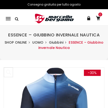
Consegna gratuita per tutto agosto
0
Mobile
navigation
ESSENCE – GIUBBINO INVERNALE NAUTICA
SHOP ONLINE
UOMO
Giubbini
ESSENCE – Giubbino
invernale Nautica
Skip to content
-30%