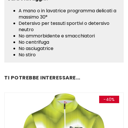
A mano o in lavatrice programma delicati a
massimo 30°
Detersivo per tessuti sportivi o detersivo
neutro
No ammorbidente e smacchiatori
No centrifuga
No asciugatrice
No stiro
INFORMAZIONI AGGIUNTIVE
TI POTREBBE INTERESSARE…
taglia
XS, S, M, L, XL, 2XL, 3XL, 4XL, 5XL
-40%