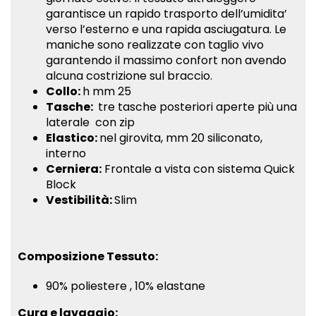
garantisce un rapido trasporto dell’umidita’
Twitter
Plus
verso l’esterno e una rapida asciugatura. Le
maniche sono realizzate con taglio vivo
garantendo il massimo confort non avendo
alcuna costrizione sul braccio.
Collo:
h mm 25
Tasche:
tre tasche posteriori aperte più una
laterale con zip
Elastico:
nel girovita, mm 20 siliconato,
interno
Cerniera:
Frontale a vista con sistema Quick
Block
Vestibilità:
Slim
Composizione Tessuto:
90% poliestere , 10% elastane
Cura e lavaggio: