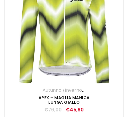
Autunno /Inverno '25
,
UOMO
,
Maglie
,
M
APEX – MAGLIA MANICA
LUNGA GIALLO
€
76,00
€
45,60