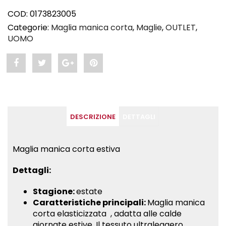
COD:
0173823005
Categorie:
Maglia manica corta
,
Maglie
,
OUTLET
,
UOMO
Share
Post
Share
Pin
"APEX
status
"APEX
"APEX
–
"APEX
–
–
DESCRIZIONE
DETTAGLI
Maglia
–
Maglia
Maglia
manica
Maglia
manica
manica
Maglia manica corta estiva
corta
manica
corta
corta
Dettagli:
giallo"
corta
giallo"
giallo"
Stagione:
estate
on
giallo"
on
on
Caratteristiche principali:
Maglia manica
corta elasticizzata , adatta alle calde
Facebook
on
Google
Pinterest
giornate estive. Il tessuto ultraleggero