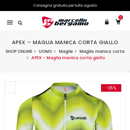
Consegna gratuita per tutto agosto
0
Mobile
navigation
APEX – MAGLIA MANICA CORTA GIALLO
SHOP ONLINE
UOMO
Maglie
Maglia manica corta
APEX – Maglia manica corta giallo
Skip to content
-35%