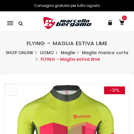
Consegna gratuita per tutto agosto
0
Mobile
navigation
FLYING – MAGLIA ESTIVA LIME
SHOP ONLINE
UOMO
Maglie
Maglia manica corta
FLYING – Maglia estiva lime
Skip to content
-31%