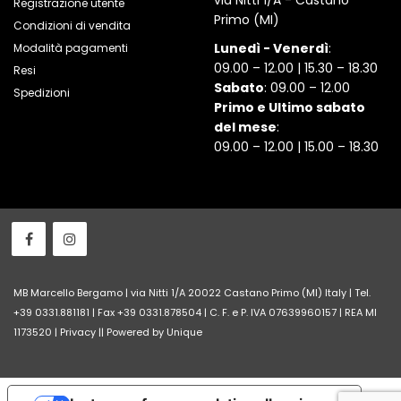
via Nitti 1/A - Castano
Registrazione utente
Primo (MI)
Condizioni di vendita
Lunedì - Venerdì
:
Modalità pagamenti
09.00 – 12.00 | 15.30 – 18.30
Resi
Sabato
: 09.00 – 12.00
Spedizioni
Primo e Ultimo sabato
del mese
:
09.00 – 12.00 | 15.00 – 18.30
MB Marcello Bergamo | via Nitti 1/A 20022 Castano Primo (MI) Italy | Tel.
+39 0331.881181 | Fax +39 0331.878504 | C. F. e P. IVA 07639960157 | REA MI
1173520 |
Privacy
||
Powered by Unique