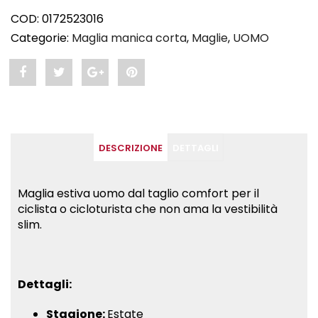
COD:
0172523016
Categorie:
Maglia manica corta
,
Maglie
,
UOMO
Share
Post
Share
Pin
"FLYING
status
"FLYING
"FLYING
–
"FLYING
–
–
DESCRIZIONE
DETTAGLI
Maglia
–
Maglia
Maglia
estiva
Maglia
estiva
estiva
Maglia estiva uomo dal taglio comfort per il
ciclista o cicloturista che non ama la vestibilità
lime"
estiva
lime"
lime"
slim.
on
lime"
on
on
Facebook
on
Google
Pinterest
Dettagli:
Twitter
Plus
Stagione:
Estate