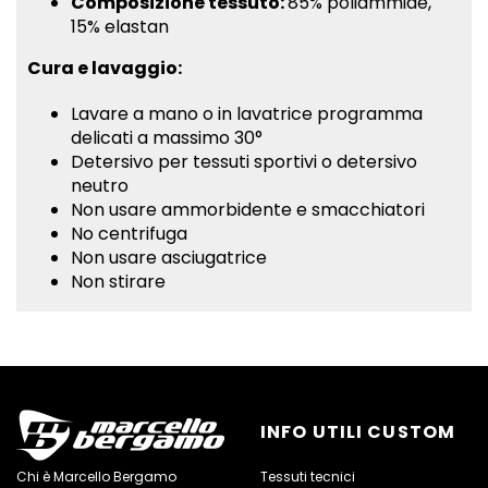
Composizione tessuto:
85% poliammide,
15% elastan
Cura e lavaggio:
Lavare a mano o in lavatrice programma
delicati a massimo 30°
Detersivo per tessuti sportivi o detersivo
neutro
Non usare ammorbidente e smacchiatori
No centrifuga
Non usare asciugatrice
Non stirare
INFO UTILI CUSTOM
Chi è Marcello Bergamo
Tessuti tecnici