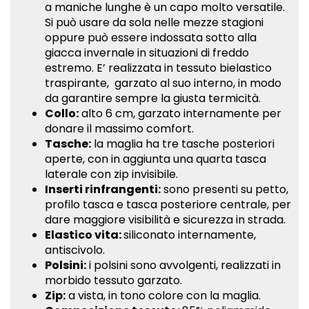
Marrakech/Grigio"
lunga
Marrakech/Grigio"
Marrakech/Grigio"
a maniche lunghe è un capo molto versatile.
Si può usare da sola nelle mezze stagioni
on
Marrakech/Grigio"
on
on
oppure può essere indossata sotto alla
giacca invernale in situazioni di freddo
Facebook
on
Google
Pinterest
estremo. E’ realizzata in tessuto bielastico
traspirante, garzato al suo interno, in modo
Twitter
Plus
da garantire sempre la giusta termicità.
Collo:
alto 6 cm, garzato internamente per
donare il massimo comfort.
Tasche:
la maglia ha tre tasche posteriori
aperte, con in aggiunta una quarta tasca
laterale con zip invisibile.
Inserti rinfrangenti:
sono presenti su petto,
profilo tasca e tasca posteriore centrale, per
dare maggiore visibilità e sicurezza in strada.
Elastico vita:
siliconato internamente,
antiscivolo.
Polsini:
i polsini sono avvolgenti, realizzati in
morbido tessuto garzato.
Zip:
a vista, in tono colore con la maglia.