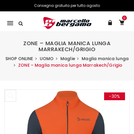
Consegna gratuita per tutto agosto
0
Mobile
navigation
ZONE – MAGLIA MANICA LUNGA
MARRAKECH/GRIGIO
SHOP ONLINE
UOMO
Maglie
Maglia manica lunga
ZONE – Maglia manica lunga Marrakech/Grigio
Skip to content
-30%