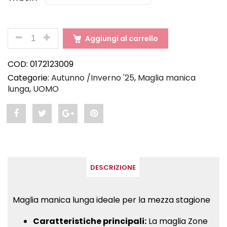
QUANTITÀ
Aggiungi al carrello
COD:
0172123009
Categorie:
Autunno /Inverno '25
,
Maglia manica
lunga
,
UOMO
Share
Post
Share
Pin
"ZONE
status
"ZONE
"ZONE
–
"ZONE
–
–
DESCRIZIONE
Maglia
–
Maglia
Maglia
manica
Maglia
manica
manica
Maglia manica lunga ideale per la mezza stagione
lunga
manica
lunga
lunga
Caratteristiche principali:
La maglia Zone