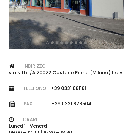
INDIRIZZO
via Nitti 1/A 20022 Castano Primo (Milano) Italy
TELEFONO
+39 0331.881181
FAX
+39 0331.878504
ORARI
Lunedì - Venerdì:
09.00 – 12.00 | 15.30 – 18.30