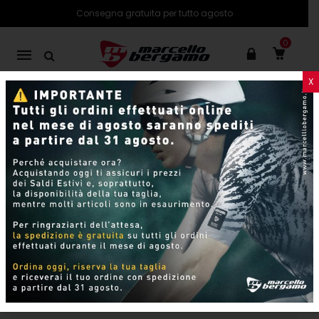
Consegna gratuita per tutto agosto
0
Mobile
navigation
X
PRODOTTI
SHOP ONLINE
Risultati di ricerca per “atom 2.0”
Skip to content
Non è stato trovato nessun prodotto che
corrisponde alla tua selezione.