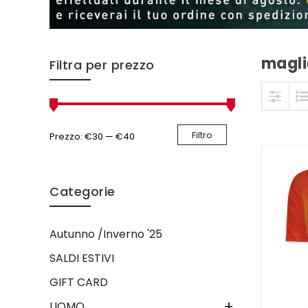
magli
Skip to content
Filtra per prezzo
Filtro
Prezzo:
€30
—
€40
Categorie
Autunno /Inverno '25
SALDI ESTIVI
GIFT CARD
+
UOMO