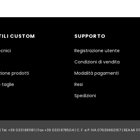
TILI CUSTOM
SUPPORTO
ecnici
Registrazione utente
Condizioni di vendita
ione prodotti
Modalità pagamenti
 taglie
Resi
Spedizioni
Tel. +39 0331.881181 | Fax +39 0331.878504 | C. F. e P. IVA 07639960157 | REA MI 1