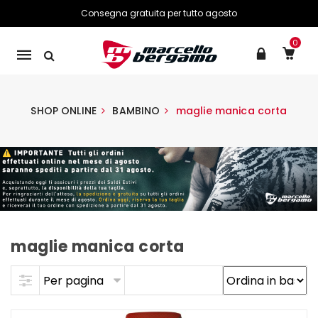
Consegna gratuita per tutto agosto
0
Mobile
navigation
SHOP ONLINE
BAMBINO
maglie manica corta
maglie manica corta
Skip to content
Per pagina