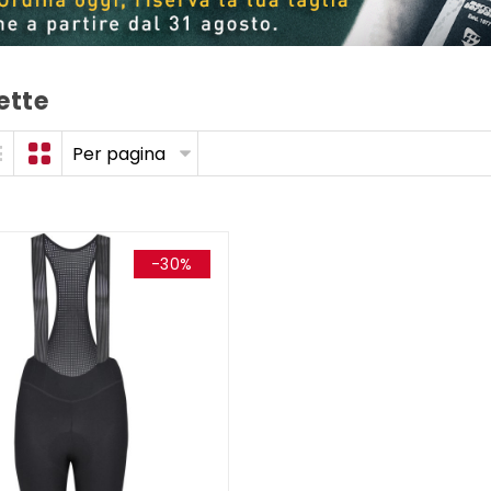
ette
Per pagina
-30%