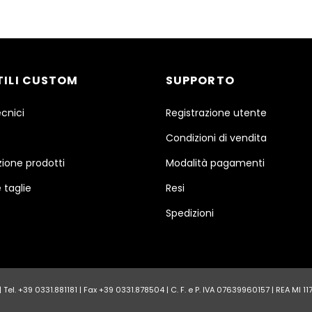
TILI CUSTOM
SUPPORTO
ecnici
Registrazione utente
Condizioni di vendita
ione prodotti
Modalità pagamenti
 taglie
Resi
Spedizioni
Tel. +39 0331.881181 | Fax +39 0331.878504 | C. F. e P. IVA 07639960157 | REA MI 1