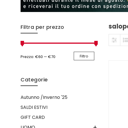
salop
Skip to content
Filtra per prezzo
Filtro
Prezzo:
€60
—
€70
Categorie
Autunno /Inverno '25
SALDI ESTIVI
GIFT CARD
+
UOMO