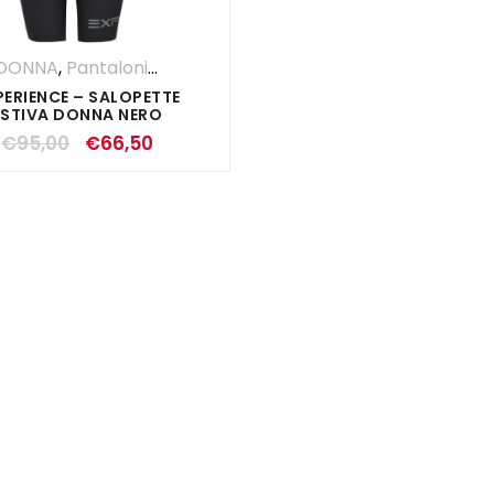
DONNA
,
Pantaloni
,
SALDI ESTIVI
,
Salopette
PERIENCE – SALOPETTE
ESTIVA DONNA NERO
€
95,00
€
66,50