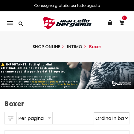
Consegna gratuita per tutto agosto
0
Mobile
navigation
SHOP ONLINE
INTIMO
Boxer
Boxer
Skip to content
Per pagina