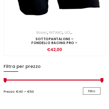
Boxer
,
INTIMO
,
UOMO
SOTTOPANTALONE –
FONDELLO RACING PRO –
NERO
€
42,00
Filtra per prezzo
Filtro
Prezzo:
€40
—
€50