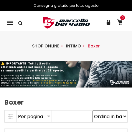
Consegna gratuita per tutto agosto
0
Mobile
navigation
SHOP ONLINE
INTIMO
Boxer
Boxer
Skip to content
Per pagina