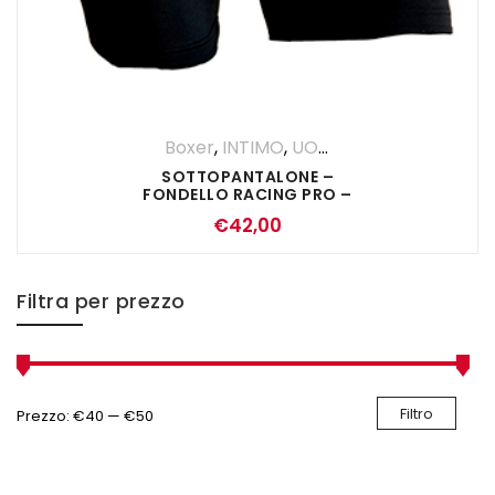
Boxer
,
INTIMO
,
UOMO
SOTTOPANTALONE –
FONDELLO RACING PRO –
NERO
€
42,00
Filtra per prezzo
Filtro
Prezzo:
€40
—
€50