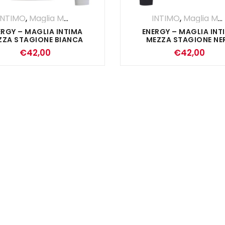
INTIMO
,
Maglia Manica Lunga
INTIMO
,
Maglia Manica Lunga
ERGY – MAGLIA INTIMA
ENERGY – MAGLIA INT
ZZA STAGIONE BIANCA
MEZZA STAGIONE NE
€
42,00
€
42,00