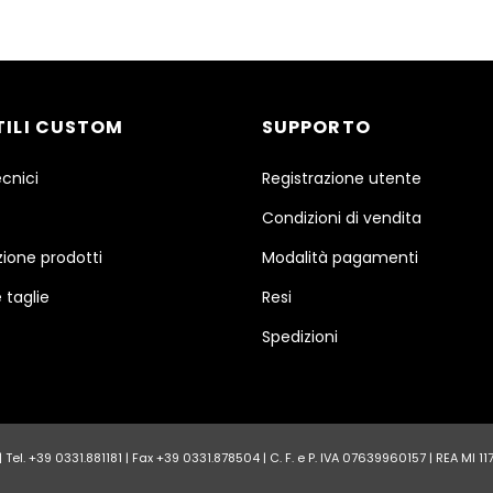
TILI CUSTOM
SUPPORTO
ecnici
Registrazione utente
Condizioni di vendita
ione prodotti
Modalità pagamenti
 taglie
Resi
Spedizioni
Tel. +39 0331.881181 | Fax +39 0331.878504 | C. F. e P. IVA 07639960157 | REA MI 1