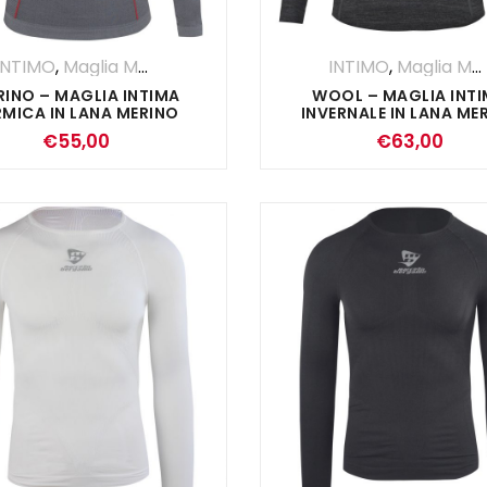
INTIMO
,
Maglia Manica Lunga
INTIMO
,
Maglia Manica Lunga
RINO – MAGLIA INTIMA
WOOL – MAGLIA INT
RMICA IN LANA MERINO
INVERNALE IN LANA ME
€
55,00
€
63,00