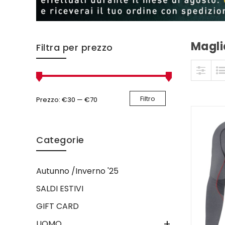
Magli
Skip to content
Filtra per prezzo
Filtro
Prezzo:
€30
—
€70
Categorie
Autunno /Inverno '25
SALDI ESTIVI
GIFT CARD
+
UOMO