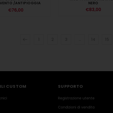
VENTO /ANTIPIOGGIA
NERO
– NERO
€
83,00
€
76,00
1
2
3
…
14
15
ILI CUSTOM
SUPPORTO
cnici
Registrazione utente
Condizioni di vendita