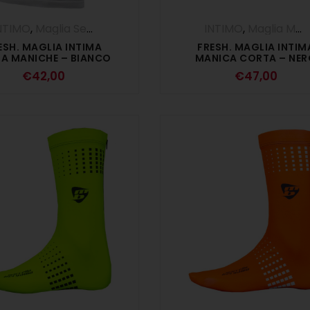
NTIMO
,
Maglia Senza Maniche - Canotta
INTIMO
,
Maglia Manica Corta
ESH. MAGLIA INTIMA
FRESH. MAGLIA INTIM
ZA MANICHE – BIANCO
MANICA CORTA – NE
€
42,00
€
47,00