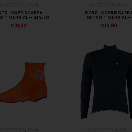
ACCESSORI
,
Piedi
ACCESSORI
,
Piedi
TS . COPRISCARPA
DOTS . COPRISCARP
O TIME TRIAL – GIALLO
ESTIVO TIME TRIAL –
FLUO
ARANCIO FLUO
€
19,90
€
19,90
ACCESSORI
,
Piedi
ANTIPIOGGIA
,
ANTIVENTO