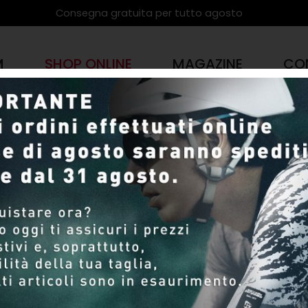
Consegna gratuita per tutto agosto
M
SHOP ONLINE
MAGAZINE
CO
PRODOTTI
SHOP ONLINE
Pagina 17