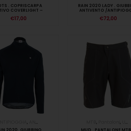
TS . COPRISCARPA
RAIN 2020 LADY . GIUBB
TIVO COVERLIGHT –
ANTIVENTO /ANTIPIOG
ARANCIO FLUO
– NERO
€
17,00
€
72,00
NTIPIOGGIA
,
ANTIVENTO
,
Giubbini
,
UOMO
MTB
,
Pantaloni
,
UOMO
IN 2020. GIUBBINO
MUD . PANTALONE MTB