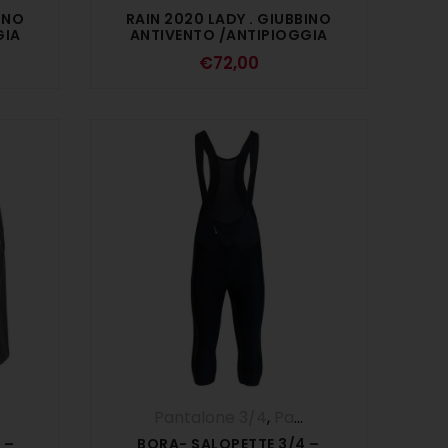
INO
RAIN 2020 LADY . GIUBBINO
GIA
ANTIVENTO /ANTIPIOGGIA
– ARANCIO FLUO
€
72,00
Pantalone 3/4
,
Pantaloni
,
UOMO
 –
BORA- SALOPETTE 3/4 –