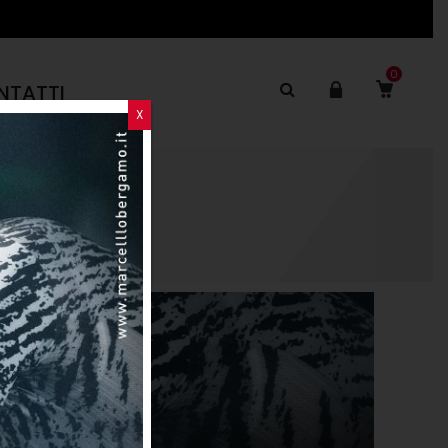
0
NTATTI
X