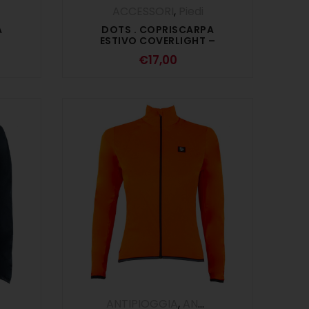
ACCESSORI
,
Piedi
A
DOTS . COPRISCARPA
ESTIVO COVERLIGHT –
GIALLO FLUO
€
17,00
,
DONNA
ANTIPIOGGIA
,
ANTIVENTO
,
DONNA