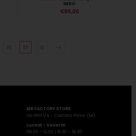
NERO
€
85,00
16
17
18
MB FACTORY STORE
via Nitti 1/A - Castano Primo (MI)
Lunedì - Venerdì
:
09.00 – 12.00 | 15.30 – 18.30