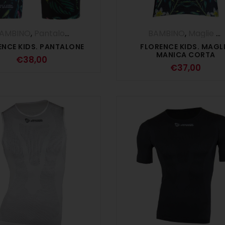
AMBINO
,
Pantaloncino
BAMBINO
,
Maglie Manica Corta
ENCE KIDS. PANTALONE
FLORENCE KIDS. MAGL
MANICA CORTA
€
38,00
€
37,00