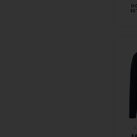
DO
ES
A
RA