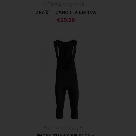
INTIMO
,
Maglia Senza Maniche - Canotta
DRY 21 – CANOTTA BIANCA
€
29,00
Pantalone 3/4
,
Pantaloni
,
UOMO
ENTRY. ZUAWA FELPATA –