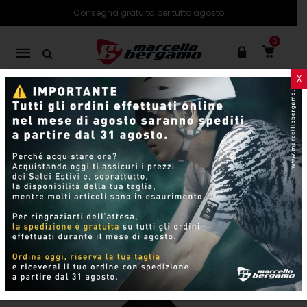
Consegna gratuita per tutto agosto
0
Mobile
navigation
X
PRODOTTI
SHOP ONLINE
Pagina 18
Skip to content
Per pagina