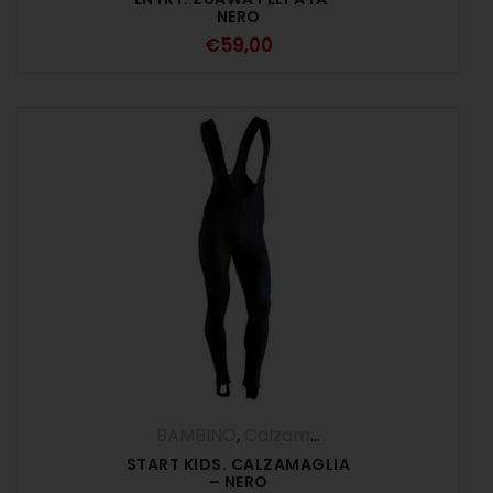
NERO
€
59,00
BAMBINO
,
Calzamaglie
START KIDS. CALZAMAGLIA
– NERO