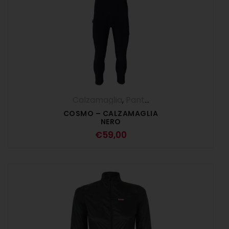
Calzamaglia
,
Pantaloni
,
UOMO
COSMO – CALZAMAGLIA
NERO
€
59,00