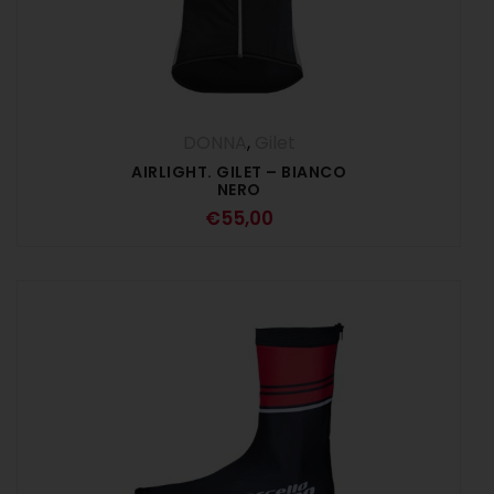
DONNA
,
Gilet
AIRLIGHT. GILET – BIANCO
NERO
€
55,00