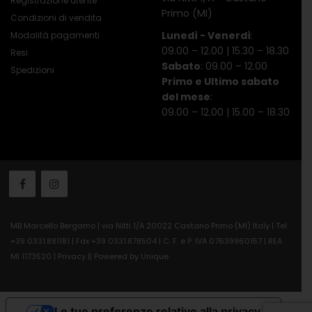
Registrazione utente
Primo (MI)
Condizioni di vendita
Lunedì - Venerdì
:
Modalità pagamenti
09.00 – 12.00 | 15.30 – 18.30
Resi
Sabato
: 09.00 – 12.00
Spedizioni
Primo e Ultimo sabato
del mese
:
09.00 – 12.00 | 15.00 – 18.30
MB Marcello Bergamo | via Nitti 1/A 20022 Castano Primo (MI) Italy | Tel.
+39 0331.881181 | Fax +39 0331.878504 | C. F. e P. IVA 07639960157 | REA
MI 1173520 |
Privacy
||
Powered by Unique
Le tue preferenze relative alla privacy