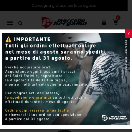
Consegna gratuita per tutto agosto
0
Mobile
navigation
X
PRODOTTI
SHOP ONLINE
Pagina 18
Skip to content
Per pagina