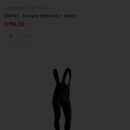
pantalone 3/4
,
Pantaloni
,
UOMO
ENTRY. Zuawa felpata – Nero
€
59,00