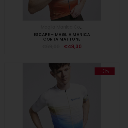
Maglia Manica Corta
,
Maglie
,
SALDI ESTI
ESCAPE – MAGLIA MANICA
CORTA MATTONE
€
69,00
€
48,30
-31%