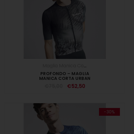
Maglia Manica Corta
,
Maglie
,
SALDI ESTI
PROFONDO – MAGLIA
MANICA CORTA URBAN
€
75,00
€
52,50
-30%