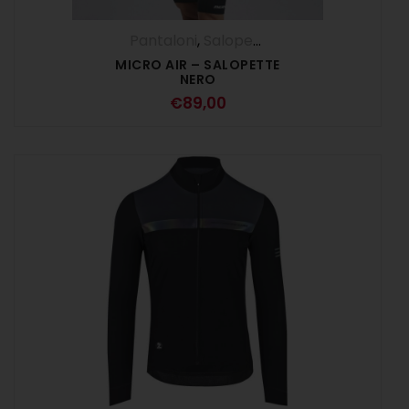
Pantaloni
,
Salopette
,
UOMO
MICRO AIR – SALOPETTE
NERO
€
89,00