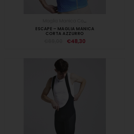
Maglia Manica Corta
,
Maglie
,
SALDI ESTI
ESCAPE – MAGLIA MANICA
CORTA AZZURRO
€
69,00
€
48,30