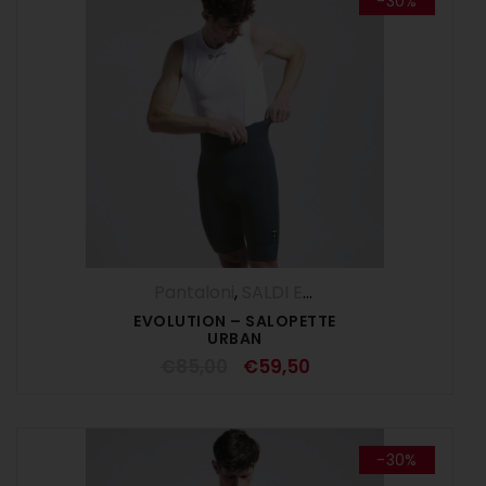
-30%
Pantaloni
,
SALDI ESTIVI
,
Salopette
,
UOM
EVOLUTION – SALOPETTE
URBAN
€
85,00
€
59,50
-30%