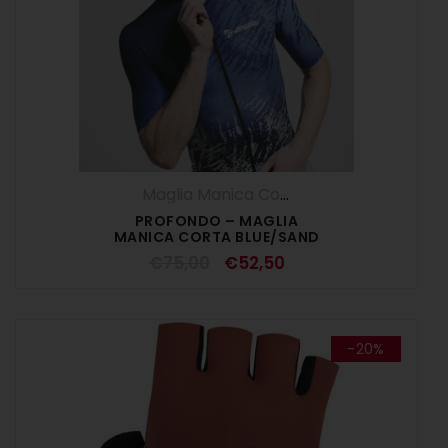
Maglia Manica Corta
,
Maglie
,
SALDI ESTI
PROFONDO – MAGLIA
MANICA CORTA BLUE/SAND
€
75,00
€
52,50
-20%