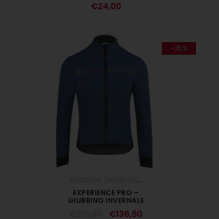
€
24,00
-35%
Autunno /Inverno '25
,
Giubbini
,
UOMO
EXPERIENCE PRO –
GIUBBINO INVERNALE
AVIATORE
€
210,00
€
136,50