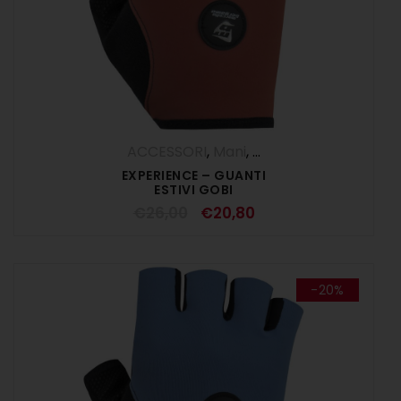
ACCESSORI
,
Mani
,
SALDI ESTIVI
EXPERIENCE – GUANTI
ESTIVI GOBI
€
26,00
€
20,80
-20%