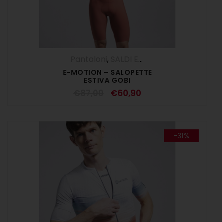
Pantaloni
,
SALDI ESTIVI
,
Salopette
,
UOM
E-MOTION – SALOPETTE
ESTIVA GOBI
€
87,00
€
60,90
-31%