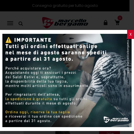
Consegna gratuita per tutto agosto
0
Mobile
navigation
X
PRODOTTI
SHOP ONLINE
Pagina 3
Skip to content
Per pagina