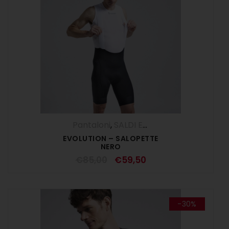
Pantaloni
,
SALDI ESTIVI
,
Salopette
,
UOM
EVOLUTION – SALOPETTE
NERO
€
85,00
€
59,50
-30%