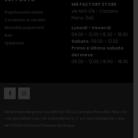
MB FACTORY STORE
via Nitti 1/A - Castano
Registrazione utente
Primo (MI)
Condizioni di vendita
Lunedì - Venerdì
:
Modalità pagamenti
09.00 – 12.00 | 15.30 – 18.30
Resi
Sabato
: 09.00 – 12.00
Spedizioni
Primo e Ultimo sabato
del mese
:
09.00 – 12.00 | 15.00 – 18.30
MB Marcello Bergamo | via Nitti 1/A 20022 Castano Primo (MI) Italy | Tel.
+39 0331.881181 | Fax +39 0331.878504 | C. F. e P. IVA 07639960157 | REA
MI 1173520 |
Privacy
||
Powered by Unique