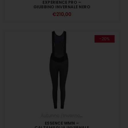
EXPERIENCE PRO –
GIUBBINO INVERNALE NERO
€
210,00
-20%
Autunno /Inverno '25
,
Calzamaglia
,
DO
ESSENCE WMN –
CALZAMAGLIA INVERNALE