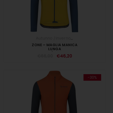
Autunno /Inverno '25
,
Maglia Manica L
ZONE – MAGLIA MANICA
LUNGA
ZENZERO/PETROLEUM
€
66,00
€
46,20
-30%