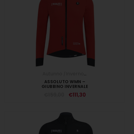
Autunno /Inverno '25
,
DONNA
,
Giubbini
ASSOLUTO WMN –
GIUBBINO INVERNALE
DONNA ROSSO
€
159,00
€
111,30