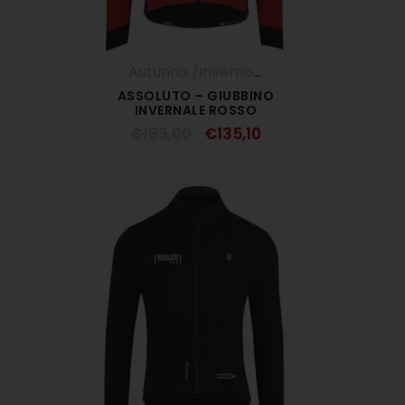
Autunno /Inverno '25
,
Giubbini
,
UOMO
ASSOLUTO – GIUBBINO
INVERNALE ROSSO
€
193,00
€
135,10