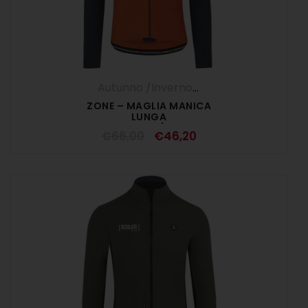
Autunno /Inverno '25
,
Maglia Manica L
ZONE – MAGLIA MANICA
LUNGA
MARRAKECH/GRIGIO
€
66,00
€
46,20