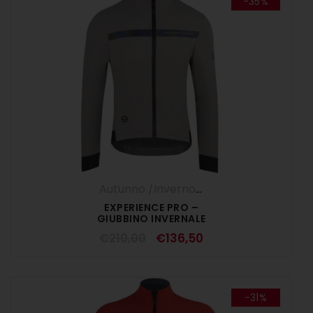
-35%
Autunno /Inverno '25
,
Giubbini
,
UOMO
EXPERIENCE PRO –
GIUBBINO INVERNALE
TORTORA
€
210,00
€
136,50
-31%