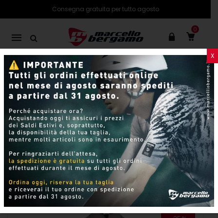
Consegna gratuita per tutto agosto
0
Mobile
navigation
X
PRODOTTI
SHOP ONLINE
Pagina 4
Skip to content
Per pagina