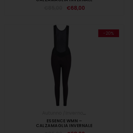
DONNA WALD
€
85,00
€
68,00
-20%
Autunno /Inverno '25
,
Calzamaglia
,
DO
ESSENCE WMN –
CALZAMAGLIA INVERNALE
DONNA BEREEN