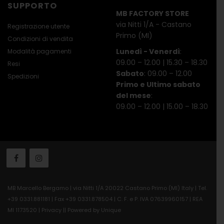
SUPPORTO
MB FACTORY STORE
via Nitti 1/A - Castano
Registrazione utente
Primo (MI)
Condizioni di vendita
Lunedì - Venerdì
:
Modalità pagamenti
09.00 – 12.00 | 15.30 – 18.30
Resi
Sabato
: 09.00 – 12.00
Spedizioni
Primo e Ultimo sabato
del mese
:
09.00 – 12.00 | 15.00 – 18.30
MB Marcello Bergamo | via Nitti 1/A 20022 Castano Primo (MI) Italy | Tel.
+39 0331.881181 | Fax +39 0331.878504 | C. F. e P. IVA 07639960157 | REA
MI 1173520 |
Privacy
||
Powered by Unique