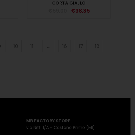
CORTA GIALLO
€
59,00
€
38,35
9
10
11
…
16
17
18
MB FACTORY STORE
via Nitti 1/A - Castano Primo (MI)