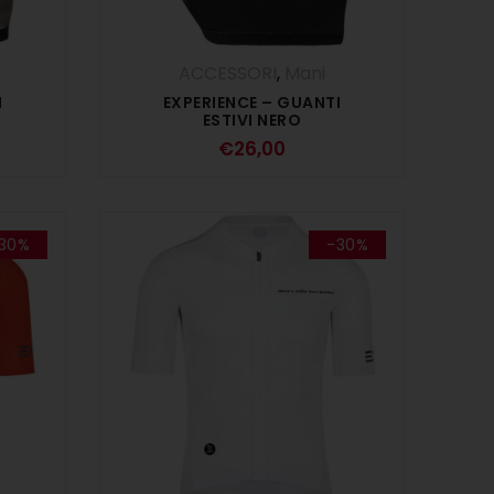
ACCESSORI
,
Mani
I
EXPERIENCE – GUANTI
ESTIVI NERO
€
26,00
30%
-30%