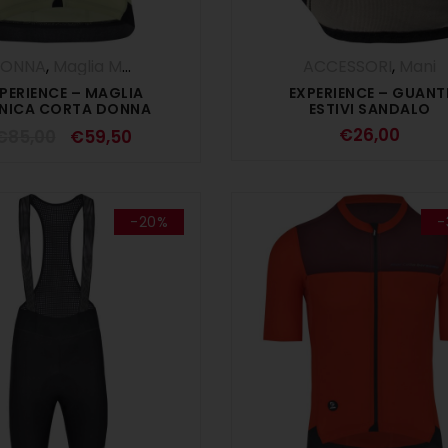
ONNA
,
Maglia Manica Corta
,
Maglie
,
SALDI ESTIVI
ACCESSORI
,
Mani
PERIENCE – MAGLIA
EXPERIENCE – GUANT
NICA CORTA DONNA
ESTIVI SANDALO
COTTAGE
€
26,00
€
85,00
€
59,50
-20%
-