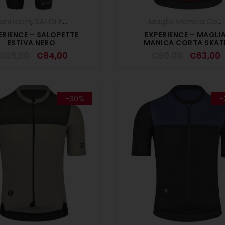
antaloni
,
SALDI ESTIVI
,
Salopette
,
UOMO
Maglia Manica Corta
ERIENCE – SALOPETTE
EXPERIENCE – MAGLI
ESTIVA NERO
MANICA CORTA SKAT
€
105,00
€
84,00
€
90,00
€
63,00
-30%
-