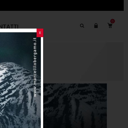
0
NTATTI
X