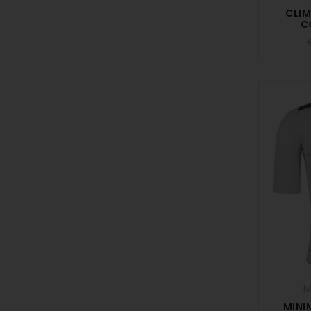
CLIM
C
MINI