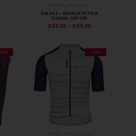
,
Maglie
,
SALDI ESTIVI
DONNA
,
UOMO
,
Maglia Manica Corta
,
Maglie
,
A
DELUXE – MAGLIA ESTIVA
O
DONNA JUPITER
€
33,00
–
€
55,00
25%
-25%
UTLET
Maglia Manica Corta
,
Maglie
,
OUTLET
,