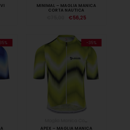
VI
MINIMAL – MAGLIA MANICA
CORTA NAUTICA
€
75,00
€
56,25
35%
-35%
,
Maglie
,
OUTLET
,
UOMO
Maglia Manica Corta
,
Maglie
,
OUTLET
,
CA
APEX – MAGLIA MANICA