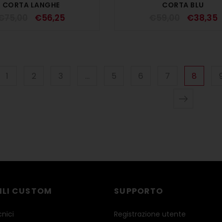
CORTA LANGHE
CORTA BLU
€
75,00
€
56,25
€
59,00
€
38,35
1
2
3
…
5
6
7
8
ILI CUSTOM
SUPPORTO
cnici
Registrazione utente