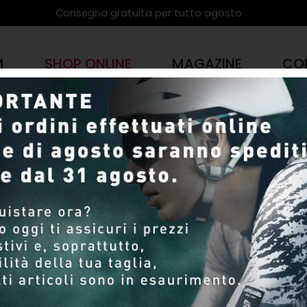
Consegna gratuita per tutto agosto
M
SHOP ONLINE
MAGAZINE
CO
PRODOTTI
SHOP ONLINE
Pagina 8