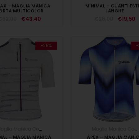
AX – MAGLIA MANICA
MINIMAL – GUANTI ESTI
ORTA MULTICOLOR
LANGHE
€
62,00
€
43,40
€
26,00
€
19,50
-25%
-
Maglia Manica Corta
,
Maglie
,
OUTLET
,
UOMO
Maglia Manica Corta
MAL – MAGLIA MANICA
APEX – MAGLIA MANI