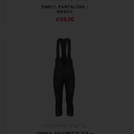
TIMELY. PANTALONE –
ROSSO
€
59,00
Pantalone 3/4
,
Pantaloni
,
UOMO
TIMELY. SALOPETTE 3/4 –