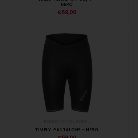
NERO
€
69,00
Pantaloncini
,
Pantaloni
,
UOMO
TIMELY. PANTALONE – NERO
€
59,00