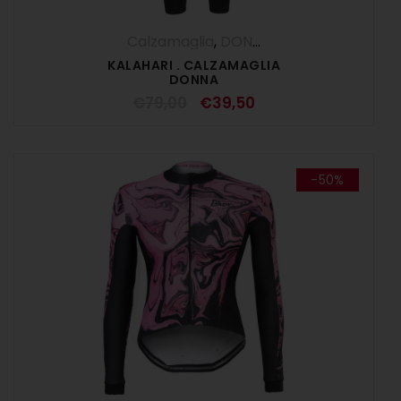
Calzamaglia
,
DONNA
,
OUTLET
KALAHARI . CALZAMAGLIA
DONNA
€
79,00
€
39,50
-50%