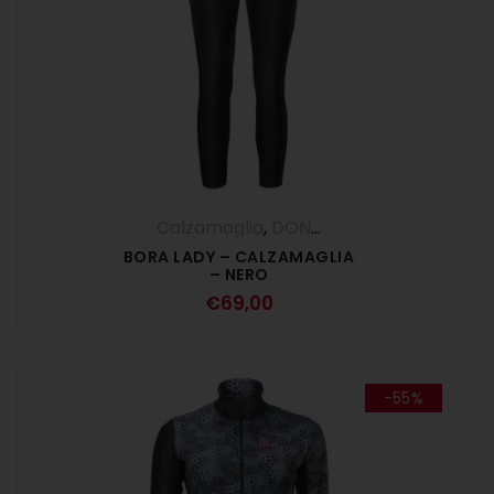
Calzamaglia
,
DONNA
,
Pantaloni
BORA LADY – CALZAMAGLIA
– NERO
€
69,00
-55%