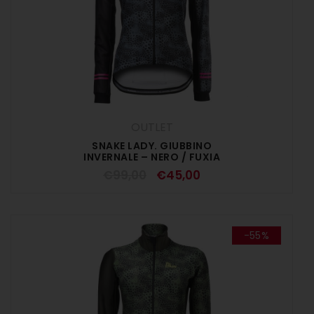
OUTLET
SNAKE LADY. GIUBBINO
INVERNALE – NERO / FUXIA
€
99,00
€
45,00
-55%