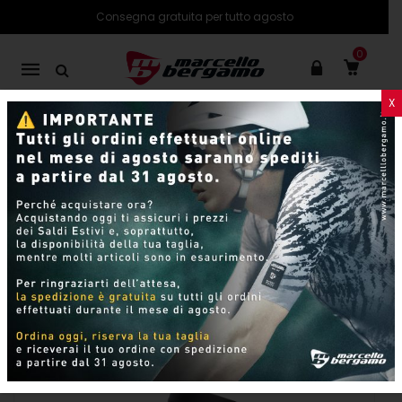
Consegna gratuita per tutto agosto
0
Mobile
navigation
X
PRODOTTI
SHOP ONLINE
Pagina 8
Skip to content
Per pagina