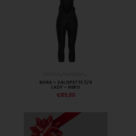
DONNA
,
Pantalone 3/4
BORA – SALOPETTE 3/4
LADY – NERO
€
85,00