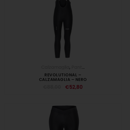
Calzamaglia
,
Pantaloni
,
UOMO
REVOLUTIONAL –
CALZAMAGLIA – NERO
€
88,00
€
52,80