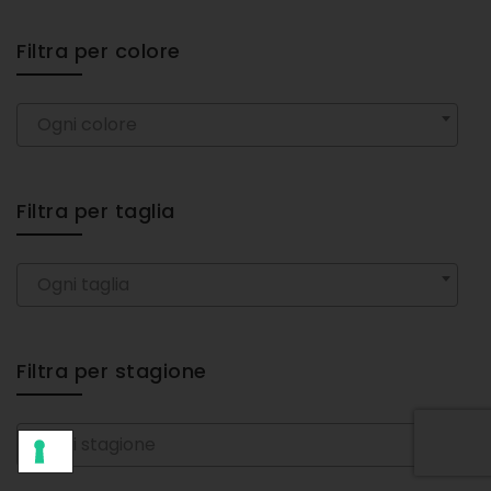
Filtra per colore
Ogni colore
Filtra per taglia
Ogni taglia
Filtra per stagione
Ogni stagione