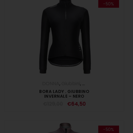
-50%
DONNA
,
Giubbini
,
OUTLET
BORA LADY . GIUBBINO
INVERNALE – NERO
€
129,00
€
64,50
-50%