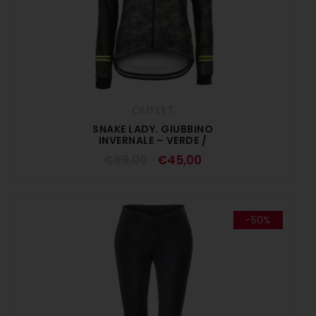
OUTLET
SNAKE LADY. GIUBBINO
INVERNALE – VERDE /
GIALLO FLUO
€
99,00
€
45,00
-50%