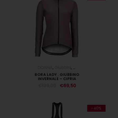
DONNA
,
Giubbini
,
OUTLET
BORA LADY . GIUBBINO
INVERNALE – CIPRIA
€
139,00
€
69,50
-40%