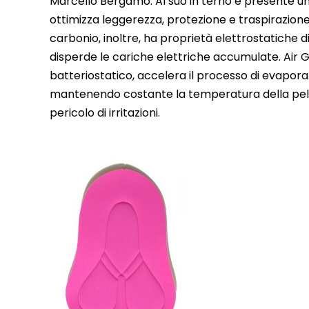
Marcello Bergamo. Al suo in terno è presente u
ottimizza leggerezza, protezione e traspirazione. 
carbonio, inoltre, ha proprietà elettrostatiche di
disperde le cariche elettriche accumulate. Air 
batteriostatico, accelera il processo di evapor
mantenendo costante la temperatura della pell
pericolo di irritazioni.