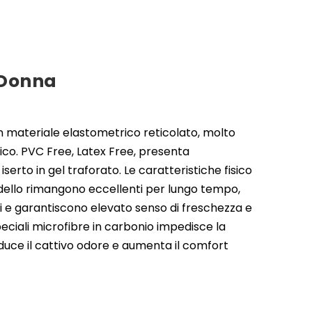
 Donna
n materiale elastometrico reticolato, molto
gico. PVC Free, Latex Free, presenta
serto in gel traforato. Le caratteristiche fisico
ello rimangono eccellenti per lungo tempo,
ci e garantiscono elevato senso di freschezza e
 speciali microfibre in carbonio impedisce la
iduce il cattivo odore e aumenta il comfort