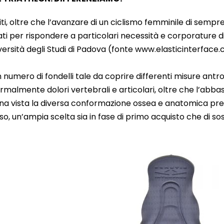
diti, oltre che l’avanzare di un ciclismo femminile di sem
iati per rispondere a particolari necessità e corporature d
versità degli Studi di Padova (fonte www.elasticinterfac
 numero di fondelli tale da coprire differenti misure antr
 normalmente dolori vertebrali e articolari, oltre che l’a
nna vista la diversa conformazione ossea e anatomica prese
o, un’ampia scelta sia in fase di primo acquisto che di sos