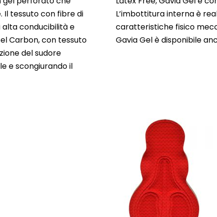
n gel perforato che
Latex Free, Gavia Gel è c
Il tessuto con fibre di
L’imbottitura interna è reall
 alta conducibilità e
caratteristiche fisico me
Gel Carbon, con tessuto
Gavia Gel è disponibile an
azione del sudore
e e scongiurando il