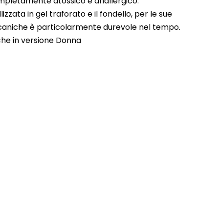
ompletamente atossico e anallergico.
izzata in gel traforato e il fondello, per le sue
ccaniche è particolarmente durevole nel tempo.
che in versione Donna