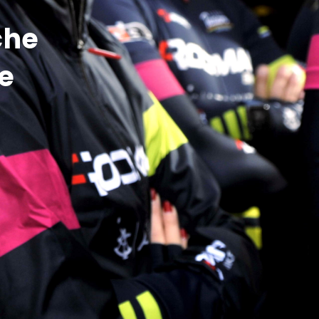
che
e