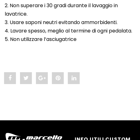
2. Non superare i 30 gradi durante il lavaggio in
lavatrice.
3. Usare saponi neutri evitando ammorbidenti.
4. Lavare spesso, meglio al termine di ogni pedalata.
5. Non utilizzare l’asciugatrice
Share
Post
Share
Pin
Share
"Intimo
status
"Intimo
"Intimo
"Intimo
invernale
"Intimo
invernale
invernale
invernale
mb:
invernale
mb:
mb:
mb:
termoregolazione
mb:
termoregolazione
termoregolazione
termoregolazione
e
termoregolazione
e
e
e
INFO UTILI CUSTOM