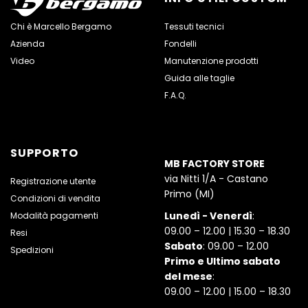
vestibilità"
e
vestibilità"
vestibilità"
vestibilità"
Chi è Marcello Bergamo
Tessuti tecnici
Azienda
Fondelli
on
vestibilità"
on
on
on
Video
Manutenzione prodotti
Facebook
on
Google
Pinterest
LinkedIn
Guida alle taglie
F.A.Q.
Twitter
Plus
SUPPORTO
MB FACTORY STORE
via Nitti 1/A - Castano
Registrazione utente
Primo (MI)
Condizioni di vendita
Lunedì - Venerdì
:
Modalità pagamenti
09.00 – 12.00 | 15.30 – 18.30
Resi
Sabato
: 09.00 – 12.00
Spedizioni
Primo e Ultimo sabato
del mese
:
09.00 – 12.00 | 15.00 – 18.30