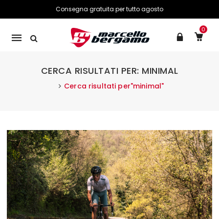
Consegna gratuita per tutto agosto
0
Mobile
navigation
CERCA RISULTATI PER: MINIMAL
Cerca risultati per"minimal"
Skip to content