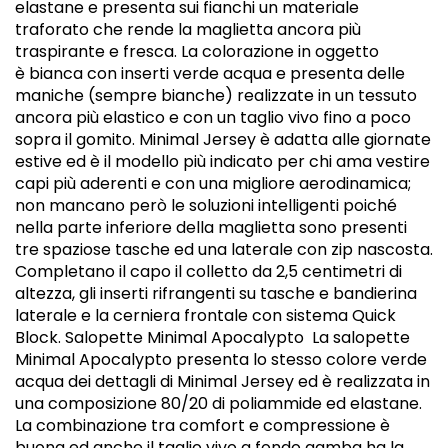
elastane e presenta sui fianchi un materiale
traforato che rende la maglietta ancora più
traspirante e fresca. La colorazione in oggetto
è bianca con inserti verde acqua e presenta delle
maniche (sempre bianche) realizzate in un tessuto
ancora più elastico e con un taglio vivo fino a poco
sopra il gomito. Minimal Jersey è adatta alle giornate
estive ed è il modello più indicato per chi ama vestire
capi più aderenti e con una migliore aerodinamica;
non mancano però le soluzioni intelligenti poiché
nella parte inferiore della maglietta sono presenti
tre spaziose tasche ed una laterale con zip nascosta.
Completano il capo il colletto da 2,5 centimetri di
altezza, gli inserti rifrangenti su tasche e bandierina
laterale e la cerniera frontale con sistema Quick
Block. Salopette Minimal Apocalypto La salopette
Minimal Apocalypto presenta lo stesso colore verde
acqua dei dettagli di Minimal Jersey ed è realizzata in
una composizione 80/20 di poliammide ed elastane.
La combinazione tra comfort e compressione è
buona ed anche il taglio vivo a fondo gamba ha la