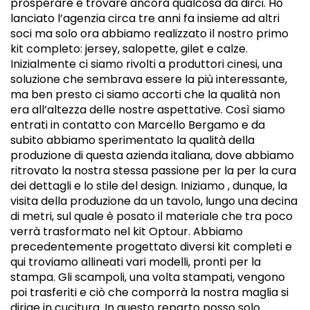
prosperare e trovare ancora qualcosa da dirci. Ho
lanciato l’agenzia circa tre anni fa insieme ad altri
soci ma solo ora abbiamo realizzato il nostro primo
kit completo: jersey, salopette, gilet e calze.
Inizialmente ci siamo rivolti a produttori cinesi, una
soluzione che sembrava essere la più interessante,
ma ben presto ci siamo accorti che la qualità non
era all’altezza delle nostre aspettative. Così siamo
entrati in contatto con Marcello Bergamo e da
subito abbiamo sperimentato la qualità della
produzione di questa azienda italiana, dove abbiamo
ritrovato la nostra stessa passione per la per la cura
dei dettagli e lo stile del design. Iniziamo , dunque, la
visita della produzione da un tavolo, lungo una decina
di metri, sul quale è posato il materiale che tra poco
verrà trasformato nel kit Optour. Abbiamo
precedentemente progettato diversi kit completi e
qui troviamo allineati vari modelli, pronti per la
stampa. Gli scampoli, una volta stampati, vengono
poi trasferiti e ciò che comporrà la nostra maglia si
dirige in cucitura. In questo reparto posso solo