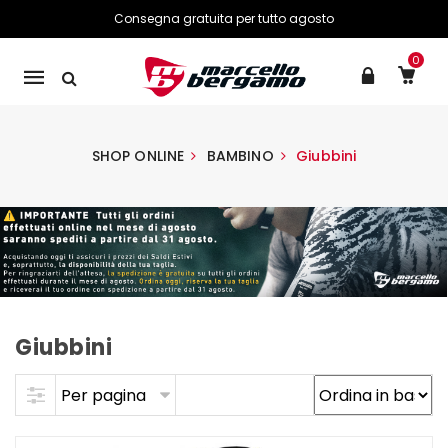
Consegna gratuita per tutto agosto
0
Mobile
navigation
SHOP ONLINE
BAMBINO
Giubbini
Giubbini
Skip to content
Per pagina