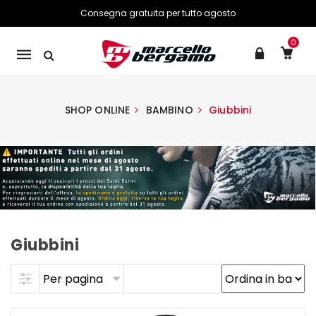
Consegna gratuita per tutto agosto
0
Mobile
navigation
SHOP ONLINE
BAMBINO
Giubbini
Giubbini
Skip to content
Per pagina