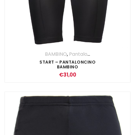
BAMBINO
,
Pantaloncino
START – PANTALONCINO
BAMBINO
€
31,00