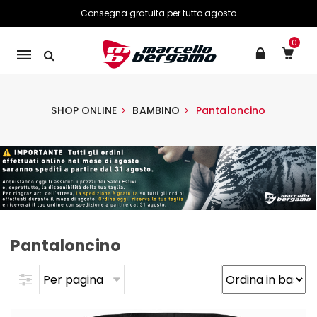
Consegna gratuita per tutto agosto
0
Mobile
navigation
SHOP ONLINE
BAMBINO
Pantaloncino
Pantaloncino
Skip to content
Per pagina