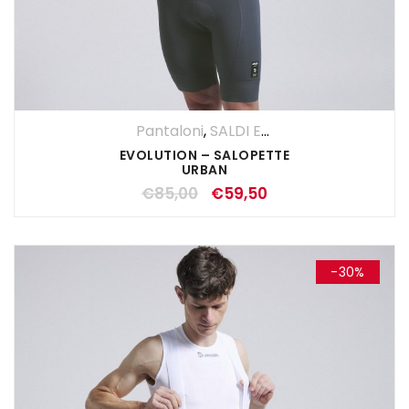
Pantaloni
,
SALDI ESTIVI
,
Salopette
,
UO
EVOLUTION – SALOPETTE
URBAN
€
85,00
€
59,50
-30%