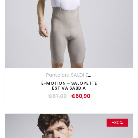
Pantaloni
,
SALDI ESTIVI
,
Salopette
,
UO
E-MOTION – SALOPETTE
ESTIVA SABBIA
€
87,00
€
60,90
-30%