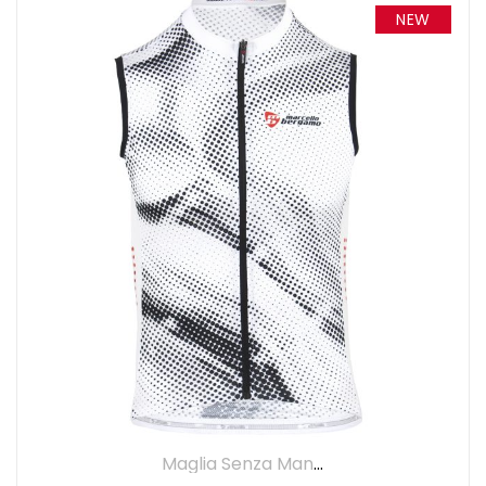
NEW
Maglia Senza Maniche
,
Maglie
,
UOMO