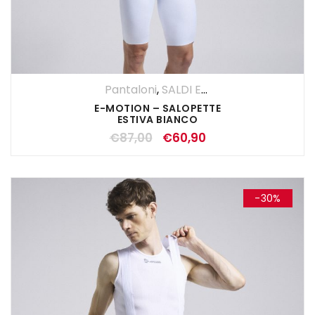
Pantaloni
,
SALDI ESTIVI
,
Salopette
,
UO
E-MOTION – SALOPETTE
ESTIVA BIANCO
€
87,00
€
60,90
-30%