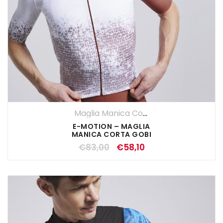
Maglia Manica Corta
,
Maglie
,
SALDI EST
E-MOTION – MAGLIA
MANICA CORTA GOBI
€
83,00
€
58,10