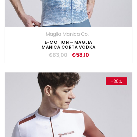
Maglia Manica Corta
,
Maglie
,
SALDI EST
E-MOTION – MAGLIA
MANICA CORTA VODKA
€
83,00
€
58,10
-30%