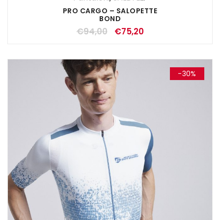
PRO CARGO – SALOPETTE
BOND
€
94,00
€
75,20
-30%