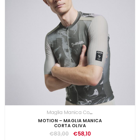
Maglia Manica Corta
,
Maglie
,
SALDI EST
MOTION – MAGLIA MANICA
CORTA OLIVA
€
83,00
€
58,10