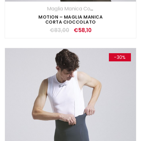
Maglia Manica Corta
,
Maglie
,
SALDI EST
MOTION – MAGLIA MANICA
CORTA CIOCCOLATO
€
83,00
€
58,10
-30%