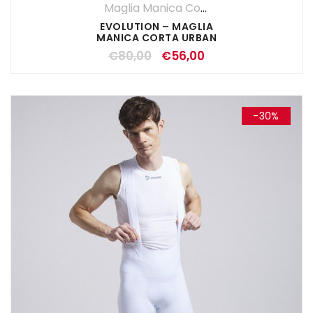
Maglia Manica Corta
,
Maglie
,
SALDI EST
EVOLUTION – MAGLIA
MANICA CORTA URBAN
€
80,00
€
56,00
-30%