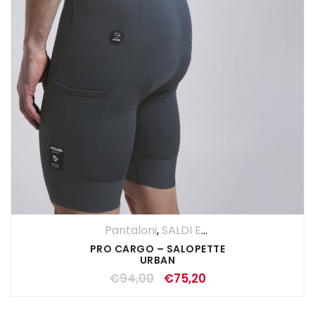
Pantaloni
,
SALDI ESTIVI
,
Salopette
,
UO
PRO CARGO – SALOPETTE
URBAN
€
94,00
€
75,20