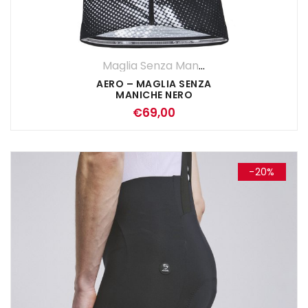
Maglia Senza Maniche
,
Maglie
,
UOMO
AERO – MAGLIA SENZA
MANICHE NERO
€
69,00
-20%